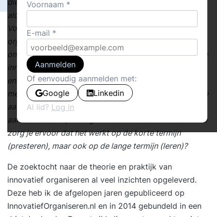
diensten kunt genereren’,
Voornaam
aldus professor Henk
Volberda. Sociale innovatie, ofwel innovatief
E-mail
organiseren, wordt steeds vaker een belangrijk en
onderscheidend concurrentievoordeel. Maar hoe pak je
Aanmelden
innovatief organiseren aan? Hoe mobiliseer je de
Of eenvoudig aanmelden met:
energie, het denkvermogen en het initiatief van alle
Google
Linkedin
medewerkers in de organisatie? En dat op een wijze die
aantrekkelijk is voor alle stakeholders, dus voor
Al lid?
Log in
aandeelhouders, management en medewerkers. En hoe
zorg je ervoor dat het werkt op de korte termijn
(presteren), maar ook op de lange termijn (leren)?
De zoektocht naar de theorie en praktijk van
innovatief organiseren al veel inzichten opgeleverd.
Deze heb ik de afgelopen jaren gepubliceerd op
InnovatiefOrganiseren.nl en in 2014 gebundeld in een