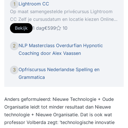
Lightroom CC
1
Op maat samengestelde privécursus Lightroom
CC Zelf je cursusdatum en locatie kiezen Online
verder leren met StudyFlix De nieuwste telg van
Bekijk
1 dag
€599
10
Creative Cloud gooit in een flitsend jasje het roer
om qua interface en gebruikerservaring. in onze
NLP Masterclass Overdurfian Hypnotic
2
cursus Lightroom CC ga je aan de slag om, indien
Coaching door Alex Vaassen
gewenst met je eigen materiaal, foto’s om te
toveren naar beeld waar je echt trots op kan zijn!
Opfriscursus Nederlandse Spelling en
3
Hoe het werkt 1: Intake Na je inschrijving voor de
Grammatica
cursus Lightroom CC vindt er een telefonische
intake plaats, waarin we je huidige niveau en
leerbehoefte bepalen. 2: Voorbereiding Wij gaan
Anders geformuleerd: Nieuwe Technologie + Oude
aan de slag om een persoonlijk cursusprogramma
Organisatie leidt tot minder resultaat dan Nieuwe
voor je samen te stellen op basis van je huidige
technologie + Nieuwe Organisatie. Dat is ook wat
niveau en interesses. 3: Cursusdatum Op je zelf
professor Volberda zegt: ‘technologische innovatie
gekozen cursusdatum ga je één op één aan de