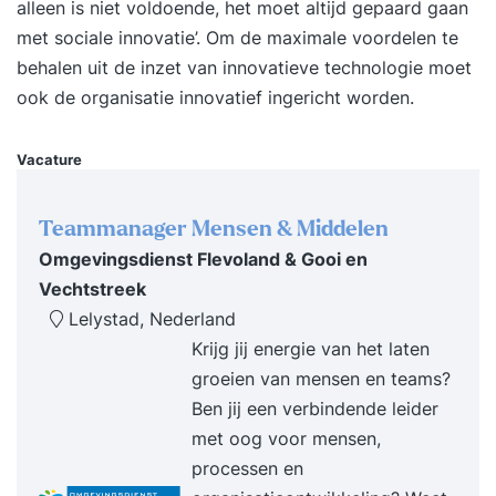
alleen is niet voldoende, het moet altijd gepaard gaan
slag met onze trainer, die je alle aspecten van de
met sociale innovatie’. Om de maximale voordelen te
software laat zien in praktijkgerichte oefeningen.
behalen uit de inzet van innovatieve technologie moet
Wij stellen een computer met de software tot je
ook de organisatie innovatief ingericht worden.
beschikking. 4: StudyFlix Na de cursus Lightroom
CC krijg je toegang tot ons online
Vacature
cursusplatform, waar je terug kan blikken op de
cursus of aan de slag kunt gaan met gevorderde
Teammanager Mensen & Middelen
stof, certificaten kan verdienen & meer
Omgevingsdienst Flevoland & Gooi en
Vechtstreek
Lelystad, Nederland
Krijg jij energie van het laten
groeien van mensen en teams?
Ben jij een verbindende leider
met oog voor mensen,
processen en