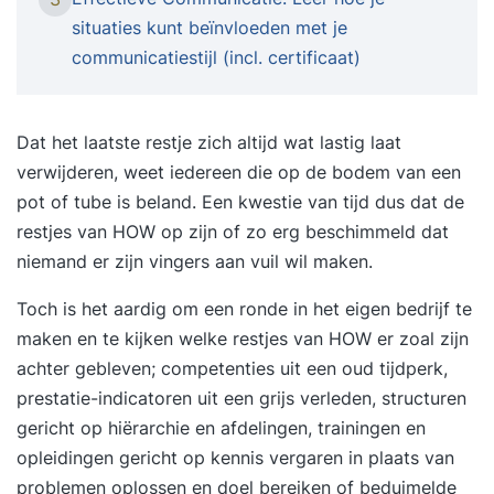
Hoe het werkt 1: Intake Na je inschrijving voor de
situaties kunt beïnvloeden met je
cursus Lightroom CC vindt er een telefonische
communicatiestijl (incl. certificaat)
intake plaats, waarin we je huidige niveau en
leerbehoefte bepalen. 2: Voorbereiding Wij gaan
aan de slag om een persoonlijk cursusprogramma
Dat het laatste restje zich altijd wat lastig laat
voor je samen te stellen op basis van je huidige
verwijderen, weet iedereen die op de bodem van een
niveau en interesses. 3: Cursusdatum Op je zelf
pot of tube is beland. Een kwestie van tijd dus dat de
gekozen cursusdatum ga je één op één aan de
restjes van HOW op zijn of zo erg beschimmeld dat
slag met onze trainer, die je alle aspecten van de
niemand er zijn vingers aan vuil wil maken.
software laat zien in praktijkgerichte oefeningen.
Toch is het aardig om een ronde in het eigen bedrijf te
Wij stellen een computer met de software tot je
maken en te kijken welke restjes van HOW er zoal zijn
beschikking. 4: StudyFlix Na de cursus Lightroom
achter gebleven; competenties uit een oud tijdperk,
CC krijg je toegang tot ons online
prestatie-indicatoren uit een grijs verleden, structuren
cursusplatform, waar je terug kan blikken op de
gericht op hiërarchie en afdelingen, trainingen en
cursus of aan de slag kunt gaan met gevorderde
opleidingen gericht op kennis vergaren in plaats van
stof, certificaten kan verdienen & meer
problemen oplossen en doel bereiken of beduimelde