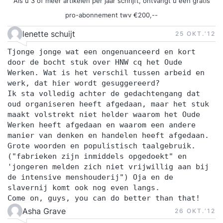
Als u 3 of meer artikelen per jaar schrijft, ontvangt u een gratis
pro-abonnement twv €200,--
lenette schuijt
25 OKT.‘12
Tjonge jonge wat een ongenuanceerd en kort
door de bocht stuk over HNW cq het Oude
Werken. Wat is het verschil tussen arbeid en
werk, dat hier wordt gesuggereerd?
Ik sta volledig achter de gedachtengang dat
oud organiseren heeft afgedaan, maar het stuk
maakt volstrekt niet helder waarom het Oude
Werken heeft afgedaan en waarom een andere
manier van denken en handelen heeft afgedaan.
Grote woorden en populistisch taalgebruik.
("fabrieken zijn inmiddels opgedoekt" en
'jongeren melden zich niet vrijwillig aan bij
de intensive menshouderij") Oja en de
slavernij komt ook nog even langs.
Come on, guys, you can do better than that!
Asha Grave
26 OKT.‘12