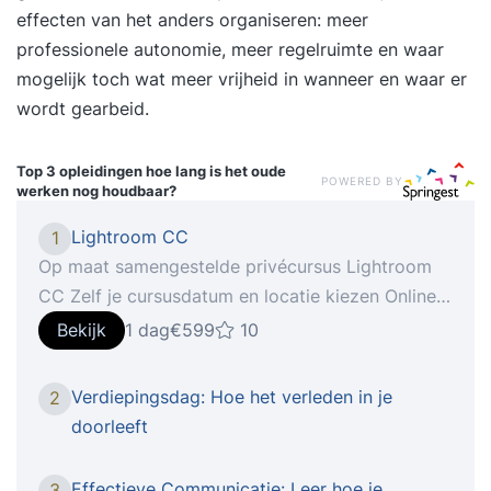
effecten van het anders organiseren: meer
professionele autonomie, meer regelruimte en waar
mogelijk toch wat meer vrijheid in wanneer en waar er
wordt gearbeid.
Top 3 opleidingen
hoe lang is het oude
POWERED BY
werken nog houdbaar?
Lightroom CC
1
Op maat samengestelde privécursus Lightroom
CC Zelf je cursusdatum en locatie kiezen Online
verder leren met StudyFlix De nieuwste telg van
Bekijk
1 dag
€599
10
Creative Cloud gooit in een flitsend jasje het roer
om qua interface en gebruikerservaring. in onze
Verdiepingsdag: Hoe het verleden in je
2
cursus Lightroom CC ga je aan de slag om, indien
doorleeft
gewenst met je eigen materiaal, foto’s om te
toveren naar beeld waar je echt trots op kan zijn!
Effectieve Communicatie: Leer hoe je
3