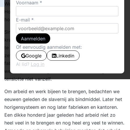
Voornaam
Werken wringt met veel oude werk- en denkwijzen.
Hoe lang zijn de restjes van het Oude Werken nog
houdbaar?
E-mail
Sinds mensenheugenis is er denkkracht en fysieke
Aanmelden
kracht nodig om onze idealen te realiseren en doelen
Of eenvoudig aanmelden met:
te bereiken. We steken de handen uit de mouwen en
zetten kennis en kunde in. Decennia lang waren
Google
Linkedin
fabrieken en kantoren mooie manieren om arbeid en
Al lid?
Log in
werk bijeen te brengen. Arbeid en werk mengen
tenslotte niet vanzelf.
Om arbeid en werk bijeen te brengen, bedachten we
eeuwen geleden de slavernij als bindmiddel. Later het
horigensysteem en nog later fabrieken en kantoren.
Een dikke honderd jaar geleden had arbeid niet zo
heel veel in te brengen en nog heel erg veel te winnen.