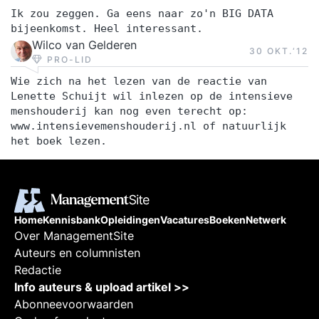
Ik zou zeggen. Ga eens naar zo'n BIG DATA
bijeenkomst. Heel interessant.
Wilco van Gelderen
30 OKT.‘12
PRO-LID
Wie zich na het lezen van de reactie van
Lenette Schuijt wil inlezen op de intensieve
menshouderij kan nog even terecht op:
www.intensievemenshouderij.nl of natuurlijk
het boek lezen.
Home
Kennisbank
Opleidingen
Vacatures
Boeken
Netwerk
Over ManagementSite
Auteurs en columnisten
Redactie
Info auteurs & upload artikel >>
Abonneevoorwaarden