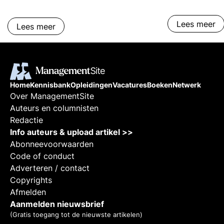
branding van 
kennisprofessi
Lees meer
Lees meer
branding en aut
Inzichten, tips
personal brand
branding van 
kennisprofessi
Home
Kennisbank
Opleidingen
Vacatures
Boeken
Netwerk
voor uw 'Merk
Over ManagementSite
aan het grijze
Auteurs en columnisten
dozijn?
Redactie
Info auteurs & upload artikel >>
Abonneevoorwaarden
Code of conduct
Adverteren / contact
Copyrights
Afmelden
Aanmelden nieuwsbrief
(Gratis toegang tot de nieuwste artikelen)