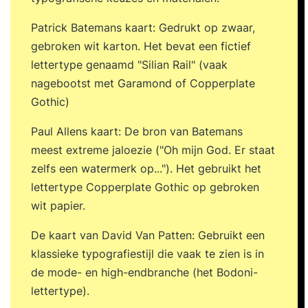
kort Duur: 6 weken Bijeenkomsten: 2 dagen
Patrick Batemans kaart: Gedrukt op zwaar,
Tijdsinvestering zelfstudie: ca. 12 uur Deelnemers
gebroken wit karton. Het bevat een fictief
De maximale groepsgrootte van deze training is
lettertype genaamd "Silian Rail" (vaak
12 deelnemers. Certificaat Na afronding van de
nagebootst met Garamond of Copperplate
training ontvang je een certificaat van Schouten
Gothic)
& Nelissen, een erkenning die binnen het
bedrijfsleven hoog gewaardeerd wordt vanwege
Paul Allens kaart: De bron van Batemans
de praktische toepasbaarheid en de bewezen
meest extreme jaloezie ("Oh mijn God. Er staat
kwaliteit van onze programma’s. Training De
zelfs een watermerk op..."). Het gebruikt het
trainingsprijs is € 1.445,00 (excl. 21% btw). Betaal
lettertype Copperplate Gothic op gebroken
je de training zelf? Dan profiteer je automatisch
wit papier.
van een supervoordelige regeling. Je betaalt
De kaart van David Van Patten: Gebruikt een
namelijk géén 21% btw, maar slechts een toeslag
klassieke typografiestijl die vaak te zien is in
van 10%. Je prijs is dan € 1.589,50. Materiaal De
de mode- en high-endbranche (het Bodoni-
prijs voor het lesmateriaal is € 78,30 (excl. btw).
lettertype).
Je krijgt hiervoor: Persoonlijke licentie voor de