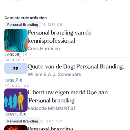
Gerelateerde artikelen
Personal Branding
18 MEI‘09
Personal branding van de
kennisprofessional
Cees Harmsen
8006
4
28 NOV.‘07
Quote van de Dag: Personal Branding.
Willem E.A.J. Scheepers
28
0
30 AUG.‘06
U bent uw eigen merk! Doe aan
'Personal branding'
Redactie MNGMNTST
8975
0
Personal Branding
6 OKT.‘04
Personal branding