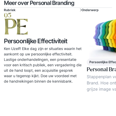
Meer over Personal Branding
Rubriek
Onderwerp
05
PE
Persoonlijke Effectiviteit
Ken Uzelf! Elke dag zijn er situaties waarin het
aankomt op uw persoonlijke effectiviteit.
Lastige onderhandelingen, een presentatie
Persoonlijke Effec
voor een kritisch publiek, een vergadering die
Personal Br
uit de hand loopt, een acquisitie gesprek
waar u tegenop kijkt. Doe uw voordeel met
Stappenplan v
de handreikingen binnen de kennisbank.
Brand. Hoe on
grijze image va
Hoe jezelf als
Wees alert op 
ofwel uw digit
methode sluit 