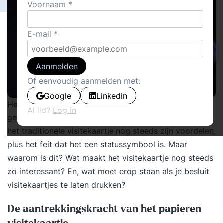
Voornaam
E-mail
Aanmelden
Of eenvoudig aanmelden met:
Google
Linkedin
Het uitwisselen van een LinkedIn-profiel is heel
Al lid?
Log in
gebruikelijk tijdens zakelijke besprekingen. Toch heeft
het traditionele visitekaartje nog steeds zijn voordelen,
plus het feit dat het een statussymbool is. Maar
waarom is dit? Wat maakt het visitekaartje nog steeds
zo interessant? En, wat moet erop staan als je besluit
visitekaartjes te laten drukken?
De aantrekkingskracht van het papieren