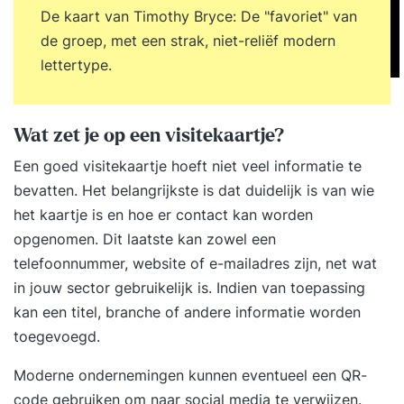
leeromgeving Daarom IK! (boek) Arrangement De
De kaart van Timothy Bryce: De "favoriet" van
prijs voor het gebruik van de accommodatie,
de groep, met een strak, niet-reliëf modern
koffie/thee en een gevarieerde lunch is in totaal €
lettertype.
160,00 (excl. btw). Je betaalt uiteraard geen
arrangementskosten als je kiest voor de online
variant in de ‘virtual class’.
Wat zet je op een visitekaartje?
Een goed visitekaartje hoeft niet veel informatie te
bevatten. Het belangrijkste is dat duidelijk is van wie
het kaartje is en hoe er contact kan worden
opgenomen. Dit laatste kan zowel een
telefoonnummer, website of e-mailadres zijn, net wat
in jouw sector gebruikelijk is. Indien van toepassing
kan een titel, branche of andere informatie worden
toegevoegd.
Moderne ondernemingen kunnen eventueel een QR-
code gebruiken om naar social media te verwijzen.