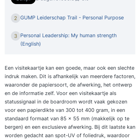
netwerkdoelen en onderneemt gericht actie Je
opdrachtgevers, klanten en collega’s weten je te
GUMP Leiderschap Trail - Personal Purpose
2
vinden Je voert effectieve netwerkgesprekken Je
trekt opdrachten en projecten aan die bij jou
Personal Leadership: My human strength
3
passen Voor wie? Of je nu zelfstandig werkt of
(English)
deel uitmaakt van een organisatie, je wilt je
zichtbaarheid vergroten. Je anders voor doen
dan je werkelijk bent is niet voor jou bestemd.
Een visitekaartje kan een goede, maar ook een slechte
Laat je unieke mix aan talenten, eigenschappen
indruk maken. Dit is afhankelijk van meerdere factoren,
en ambities in je voordeel werken en onderscheid
waaronder de papiersoort, de afwerking, het ontwerp
jezelf. Ontdek hoe je dit effectief doet met de
en de informatie zelf. Voor een visitekaartje als
Netwerken en personal branding training. Kies
statussignaal in de boardroom wordt vaak gekozen
voor fysiek of online Je kunt bij je inschrijving
voor een papierdikte van 300 tot 400 gram, in een
kiezen voor de fysieke variant op een van de
standaard formaat van 85 x 55 mm (makkelijk op te
locaties in het land of voor de online variant in de
bergen) en een exclusieve afwerking. Bij dit laatste kan
‘virtual classroom’. Wat heeft je voorkeur? Via de
worden gedacht aan spot-UV of foliedruk, waardoor