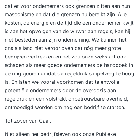
dat er voor ondernemers ook grenzen zitten aan hun
de meest belangrijke inzichten over het
masochisme en dat die grenzen nu bereikt zijn. Alle
onderwerp Proactief en ondernemend
kosten, de energie en de tijd die een ondernemer kwijt
gedrag. Daarnaast verto
is aan het opvolgen van de wirwar aan regels, kan hij
niet besteden aan zijn onderneming. We kunnen het
ons als land niet veroorloven dat nóg meer grote
bedrijven vertrekken en het zou onze welvaart ook
schaden als meer goede ondernemers de handdoek in
de ring gooien omdat de regeldruk simpelweg te hoog
is. En laten we vooral voorkomen dat talentvolle
potentiële ondernemers door de overdosis aan
regeldruk en een volstrekt onbetrouwbare overheid,
ontmoedigd worden om nog een bedrijf te starten.
Tot zover van Gaal.
Niet alleen het bedrijfsleven ook onze Publieke