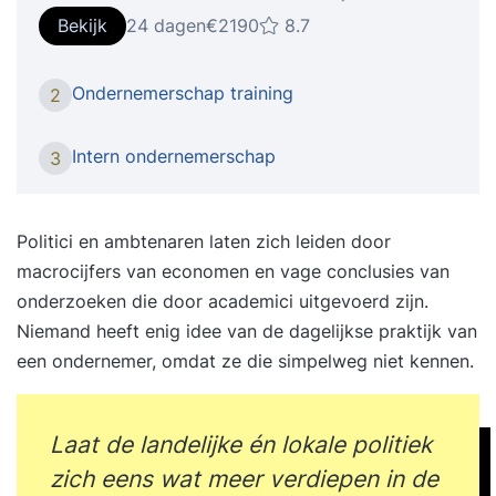
investeren in jezelf. Iedereen levert toegevoegde
Bekijk
24 dagen
€2190
8.7
waarde met zijn of haar specifieke kwaliteiten.
Toegevoegde waarde die gekoppeld is aan de
Ondernemerschap training
2
fase waarin de organisatie zich op dat moment
bevindt. Hoe je kansen kunt zien, benutten en op
Intern ondernemerschap
3
een proactieve manier waarde kunt creëren voor
jouw bedrijf en (toekomstige) werk- en
opdrachtgevers, leer je tijdens de
Politici en ambtenaren laten zich leiden door
training Proactief en ondernemend gedrag.
macrocijfers van economen en vage conclusies van
Onderwerpen Tijdens de training komen onder
onderzoeken die door academici uitgevoerd zijn.
meer de volgende onderwerpen aan bod,
Niemand heeft enig idee van de dagelijkse praktijk van
waardoor je ondernemerschap en initiatiefrijke
een ondernemer, omdat ze die simpelweg niet kennen.
handelen wordt vergroot: Welke vorm van
ondernemerschap past het beste bij jouw
waarden en drijfveren? Wat is jouw gedragsstijl
Laat de landelijke én lokale politiek
en hoe kun je binnen die gedragsstijl proactief en
zich eens wat meer verdiepen in de