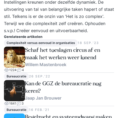
Instellingen kreunen onder dezelfde dynamiek. De
uitvoering van tal van belangrijke taken hapert of staat
stil. Telkens is er de onzin van '
Het is zo complex'
.
Terwijl we die complexiteit zelf creëren. Ophouden
s.v.p.! Creëer
eenvoud en uitvoerbaarheid
.
Gerelateerde artikelen
Complexiteit versus eenvoud in organisaties
18 SEP.‘23
Schaf het toeslagen circus af en
maak het werken weer lonend
Willem Mastenbroek
1224
4
Bureaucratie
26 SEP.‘22
Kan de GGZ de bureaucratie nog
keren?
Jaap Jan Brouwer
1641
3
Bureaucratie
16 FEB.‘21
Regelzucht en systeemdwang maken