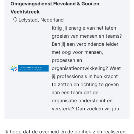
Omgevingsdienst Flevoland & Gooi en
jezelf waardoor je gewenst gedrag niet laat zien
Vechtstreek
en hoe kun je dat ineffectieve gedrag
Lelystad, Nederland
doorbreken? Op welke wijze helpt de kunst van
Krijg jij energie van het laten
het omdenken jou bij het realiseren van je
groeien van mensen en teams?
doelen? Hoe doorloop jij bij tegenslag of
Ben jij een verbindende leider
verandering de fasen van ontkenning, weerstand
met oog voor mensen,
en kansen zien naar proactiviteit? Wat zijn
processen en
vragen en/of klachten die jij krijgt van anderen en
organisatieontwikkeling? Weet
hoe kun je die voorkomen door proactief
jij professionals in hun kracht
handelen? Hoe kun je jouw invloed en
te zetten en richting te geven
overtuigingskracht vergroten? Je maakt kennis
aan een team dat de
met de zes beïnvloedingsstrategieën van Robert
organisatie ondersteunt en
Cialdini. Hoe vertaal je jouw sterke punten in
versterkt? Dan zoeken wij jou
voordelen voor jouw omgeving? Hoe kun je jouw
gunfactor vergroten? Hoe maak je het verschil
met aansprekende resultaten? Verankering Na
Ik hoop dat de overheid én de politiek zich realiseren
afloop van de training ontvang je een bericht met