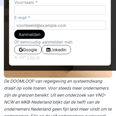
2
Voornaam
Willem Mastenbroek
9
E-mail
Actueel
Aanmelden
Of eenvoudig aanmelden met:
Google
Linkedin
Al lid?
Log in
De DOOMLOOP van regelgeving en systeemdwang
draait op volle toeren. Voor steeds meer ondernemers
zijn de grenzen bereikt. Uit een onderzoek van VNO-
NCW en MKB-Nederland blijkt dat de helft van de
ondernemers Nederland geen fijn land meer vindt om te