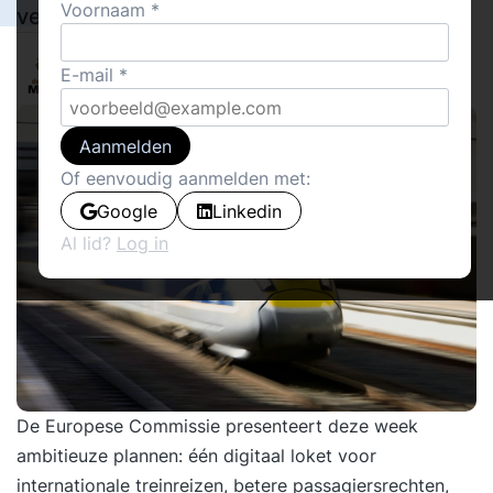
Voornaam
vertraging
145
Delen
Walther Ploos van Amstel
0
E-mail
De Laatste Meter
6
Aanmelden
Of eenvoudig aanmelden met:
Google
Linkedin
Al lid?
Log in
De
Europese Commissie
presenteert deze week
ambitieuze plannen: één digitaal loket voor
internationale treinreizen, betere passagiersrechten,