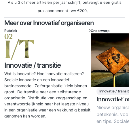
kunt komen of on-ontdekte kansen aan de
Als u 3 of meer artikelen per jaar schrijft, ontvangt u een gratis
oppervlakte kunt brengen. In deze training komt
pro-abonnement twv €200,--
aan bod: wat creativiteit is waarom je wel eens
Meer over Innovatief organiseren
‘vast’ komt te zitten de basisvaardigheden van
Rubriek
Onderwerp
het creatief denken creatieve denktechnieken
02
om denkpatronen te doorbreken de juiste
I/T
mindset en voorwaarden om ideeën te laten
groeien of om zeep te helpen de structuur van
Innovatie / transitie
een creatief denkproces hoe je van een ‘wild’ idee
een verrassend uitvoerbaar idee maakt Hierdoor
Wat is innovatie? Hoe innovatie realiseren?
krijg je krachtige tools in handen die je creatieve
Sociale innovatie en een innovatief
businessmodel. Zelforganisatie 'klein binnen
denkkracht vergroten om te allen tijde op nieuwe,
Innovatie / transit
groot'. De transitie naar een zelfsturende
originele ideeën en oplossingen te komen. Alleen
organisatie. Distributie van zeggenschap en
Innovatief 
of met een team. Je ontdekt je eigen creativiteit
verantwoordelijkheid naar het laagste niveau
Nieuw organiser
in een organisatie waar een vakkundig besluit
en hoe je deze verder kunt ontwikkelen en in kunt
betekenis, voo
genomen kan worden.
zetten. Niet alleen in je werk, maar ook op andere
en tips. Social
situaties die ‘vast’ zitten. Je probleemoplossend
innovatief orga