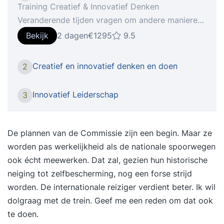
Training Creatief & Innovatief Denken
Veranderende tijden vragen om andere manieren
van denken.Creativiteit en innovatie zijn de
Bekijk
2 dagen
€1295
9.5
sleutelwoorden om je staande te kunnen houden
in deze tijd. Creatief denken, het vermogen om
Creatief en innovatief denken en doen
2
buiten de gebaande paden te denken of het
hebben van een innovatieve geest, noemen
Innovatief Leiderschap
3
werkgevers steeds vaker als waardevolle
competenties van werknemers. Meer dan ooit te
voren verwachten ze dat medewerkers hun frisse
De plannen van de Commissie zijn een begin. Maar ze
blik weten te behouden en in staat zijn ‘out of the
worden pas werkelijkheid als de nationale spoorwegen
box’ te denken. Om zo koploper te kunnen blijven
ook écht meewerken. Dat zal, gezien hun historische
in het vakgebied, om de doelgroep of klant
neiging tot zelfbescherming, nog een forse strijd
steeds weer te verrassen of om de snel
worden. De internationale reiziger verdient beter. Ik wil
veranderende tijden bij te kunnen benen. Maar
dolgraag met de trein. Geef me een reden om dat ook
voor veel mensen is die manier van denken niet
te doen.
zo eenvoudig. Want hoe verzin je ook onder de