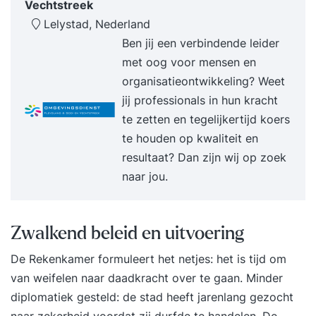
Vechtstreek
Studdy is het grootste online leerplatform van
Lelystad, Nederland
Nederland. Als je deze cursus aanschaft ontvang
Ben jij een verbindende leider
je levenslang toegang tot de leerstof via het
met oog voor mensen en
Studdy leerplatform én je ontvangt een
organisatieontwikkeling? Weet
certificaat na afronding! Kun je niet kiezen welke
jij professionals in hun kracht
cursus je wil volgen of wil je meerdere cursussen
te zetten en tegelijkertijd koers
volgen? Zoek dan op de term "Studdy” of “all you
te houden op kwaliteit en
can learn" in de catalogus via de zoekbalk. Met
resultaat? Dan zijn wij op zoek
‘all you can learn’ krijg je 1 jaar lang toegang tot
naar jou.
alle cursussen op Studdy en kun je onbeperkt
leren zoveel je wilt! In totaal biedt Studdy
namelijk ruim 1000+ cursussen, luisterboeken en
Zwalkend beleid en uitvoering
e-boeken over diverse persoonlijke- en zakelijke
De Rekenkamer formuleert het netjes: het is tijd om
onderwerpen. De leeromgeving van Studdy is op
van weifelen naar daadkracht over te gaan. Minder
elk moment beschikbaar. Dat betekent dat je
diplomatiek gesteld: de stad heeft jarenlang gezocht
kunt inloggen, leren, luisteren en lezen wanneer
naar zekerheid voordat zij durfde te handelen. De