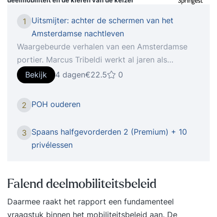
deelmobiliteit en de kleren van de keizer
Uitsmijter: achter de schermen van het
1
Amsterdamse nachtleven
Waargebeurde verhalen van een Amsterdamse
portier. Marcus Tribeldi werkt al jaren als
uitsmijter in Amsterdam. Van de Melkweg tot de
Bekijk
4 dagen
€22.5
0
Escape en van Café Bolle Jan tot Coffeeshop
Smokey; als je vaak... Ontdek de cursus
POH ouderen
2
‘Uitsmijter: achter de schermen van het
Amsterdamse nachtleven' van Studdy! Studdy is
Spaans halfgevorderden 2 (Premium) + 10
3
het grootste online leerplatform van Nederland.
privélessen
Als je deze cursus aanschaft ontvang je
levenslang toegang tot de leerstof via het Studdy
leerplatform én je ontvangt een certificaat na
Falend deelmobiliteitsbeleid
afronding! Kun je niet kiezen welke cursus je wil
Daarmee raakt het rapport een fundamenteel
volgen of wil je meerdere cursussen volgen?
vraagstuk binnen het mobiliteitsbeleid aan. De
Zoek dan op de term "Studdy” of “all you can