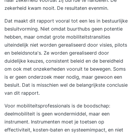
het jou uitkomt! Via je laptop, telefoon of tablet,
zekerheid kwam nooit. De resultaten evenmin.
vanaf de bank, op vakantie of tijdens het werk.
Kijk voor meer informatie op
Dat maakt dit rapport vooral tot een les in bestuurlijke
https://studdy.nl/online-leren. We wensen je veel
besluitvorming. Niet omdat buurthubs geen potentie
leerplezier! Waargebeurde verhalen van een
hebben, maar omdat grote mobiliteitstransities
Amsterdamse portier. OVER DIT BOEK Marcus
uiteindelijk niet worden gerealiseerd door visies, pilots
Tribeldi werkt al jaren als uitsmijter in
en beleidsnota's. Ze worden gerealiseerd door
Amsterdam. Van de Melkweg tot de Escape en
duidelijke keuzes, consistent beleid en de bereidheid
van Café Bolle Jan tot Coffeeshop Smokey; als je
om ook met onzekerheden vooruit te bewegen. Soms
vaak in Amsterdam uitgaat, is hij waarschijnlijk
is er geen onderzoek meer nodig, maar gewoon een
een bekend gezicht. In 'Uitsmijter' geeft Marcus
besluit. Dat is misschien wel de belangrijkste conclusie
een uniek kijkje achter de schermen van het
van dit rapport.
Amsterdamse uitgaansleven. Het zijn
Voor mobiliteitsprofessionals is de boodschap:
waargebeurde verhalen over wat er allemaal op
deelmobiliteit is geen wondermiddel
, maar een
de achtergrond gebeurt terwijl iedereen aan het
instrument. Instrumenten moet je toetsen op
feesten is. Marcus gooide Lil’ Kleine uit de club,
effectiviteit, kosten-baten en systeemimpact, en niet
speelde geheim agent voor Prince en gebruikte