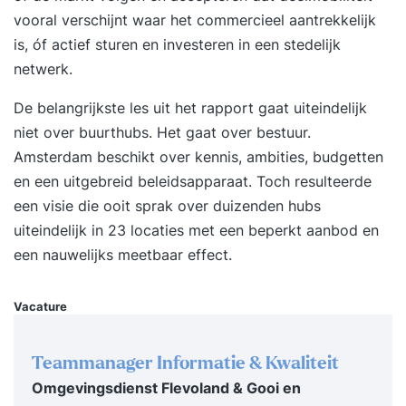
Amsterdam. Van de Melkweg tot de... Deze
vooral verschijnt waar het commercieel aantrekkelijk
training maakt deel uit van het leerplatform
is, óf actief sturen en investeren in een stedelijk
Studdy. Studdy is dé leukste en grootste online
netwerk.
leeromgeving van Nederland, boordevol e-
learnings, luisterboeken, media, e-books, testen
De belangrijkste les uit het rapport gaat uiteindelijk
en video’s. Zie het als Netflix of Spotify, maar dan
niet over buurthubs. Het gaat over bestuur.
voor jouw persoonlijke ontwikkeling en groei.
Amsterdam beschikt over kennis, ambities, budgetten
Met Studdy is het eenvoudig om te beginnen,
en een uitgebreid beleidsapparaat. Toch resulteerde
ongeacht je ervaring of achtergrond. Het
een visie die ooit sprak over duizenden hubs
gebruiksvriendelijke platform en ondersteunende
uiteindelijk in 23 locaties met een beperkt aanbod en
community zijn er om je te begeleiden op jouw
een nauwelijks meetbaar effect.
leeravontuur. In totaal bevat Studdy ruim 1000+
leeritems en verschillende cursusonderwerpen.
Vacature
Van business en technologie tot kunst, welzijn en
lifestyle. Zo vind je altijd iets wat bij jou past!
Teammanager Informatie & Kwaliteit
Ontdek de cursus ‘Uitsmijter: achter de schermen
Omgevingsdienst Flevoland & Gooi en
van het Amsterdamse nachtleven' van Studdy!