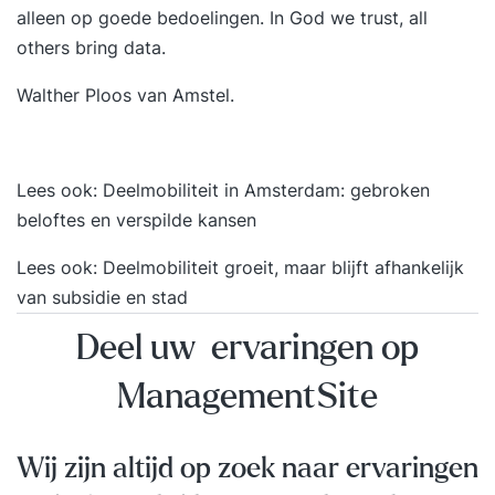
alleen op goede bedoelingen. In God we trust, all
geregeld de verboden, maar voor veel portiers
others bring data.
onmisbare nekklem. Marcus blikt terug op jaren
van seks, drugs en rock-’n-roll in de
Walther Ploos van Amstel.
hoofdstedelijke horeca. Hij snijdt
maatschappelijk-ethische thema’s aan, zoals
etnisch profileren en ander discutabel deurbeleid,
Lees ook:
Deelmobiliteit in Amsterdam: gebroken
maar hij verklapt ook waar je het best je drugs
beloftes en verspilde kansen
kunt verstoppen en hoe je gratis een
festivalterrein op kunt lopen. Kortom, een
Lees ook:
Deelmobiliteit groeit, maar blijft afhankelijk
luisterboek voor iedereen die van een feestje
van subsidie en stad
houdt.
Deel uw ervaringen op
ManagementSite
Wij zijn altijd op zoek naar ervaringen