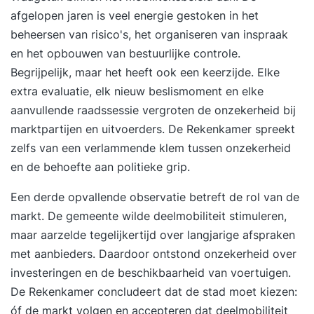
afgelopen jaren is veel energie gestoken in het
learn" in de catalogus via de zoekbalk. Met ‘all
beheersen van risico's, het organiseren van inspraak
you can learn’ krijg je 1 jaar lang toegang tot alle
en het opbouwen van bestuurlijke controle.
cursussen op Studdy en kun je onbeperkt leren
Begrijpelijk, maar het heeft ook een keerzijde. Elke
zoveel je wilt! In totaal biedt Studdy namelijk
extra evaluatie, elk nieuw beslismoment en elke
ruim 1000+ cursussen, luisterboeken en e-boeken
aanvullende raadssessie vergroten de onzekerheid bij
over diverse persoonlijke- en zakelijke
marktpartijen en uitvoerders. De Rekenkamer spreekt
onderwerpen. De leeromgeving van Studdy is op
zelfs van een verlammende klem tussen onzekerheid
elk moment beschikbaar. Dat betekent dat je
en de behoefte aan politieke grip.
kunt inloggen, leren, luisteren en lezen wanneer
het jou uitkomt! Via je laptop, telefoon of tablet,
Een derde opvallende observatie betreft de rol van de
vanaf de bank, op vakantie of tijdens het werk.
markt. De gemeente wilde deelmobiliteit stimuleren,
Kijk voor meer informatie op
maar aarzelde tegelijkertijd over langjarige afspraken
https://studdy.nl/online-leren. We wensen je veel
met aanbieders. Daardoor ontstond onzekerheid over
leerplezier! Waargebeurde verhalen van een
investeringen en de beschikbaarheid van voertuigen.
Amsterdamse portier. OVER DIT BOEK Marcus
De Rekenkamer concludeert dat de stad moet kiezen:
Tribeldi werkt al jaren als uitsmijter in
óf de markt volgen en accepteren dat deelmobiliteit