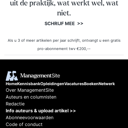
uit de praktijk, wat werkt wel, wat
niet.
SCHRIJF MEE >>
Als u 3 of meer artikelen per jaar schrijft, ontvangt u een gratis
pro-abonnement twv €200,--
Home
Kennisbank
Opleidingen
Vacatures
Boeken
Netwerk
Over ManagementSite
Auteurs en columnisten
Redactie
Info auteurs & upload artikel >>
Abonneevoorwaarden
Code of conduct