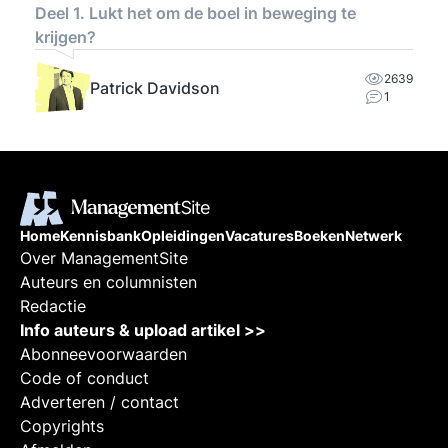
Deel 1. Lukt het om de boel in beweging te
krijgen?
2639
Patrick Davidson
1
Home
Kennisbank
Opleidingen
Vacatures
Boeken
Netwerk
Over ManagementSite
Auteurs en columnisten
Redactie
Info auteurs & upload artikel >>
Abonneevoorwaarden
Code of conduct
Adverteren / contact
Copyrights