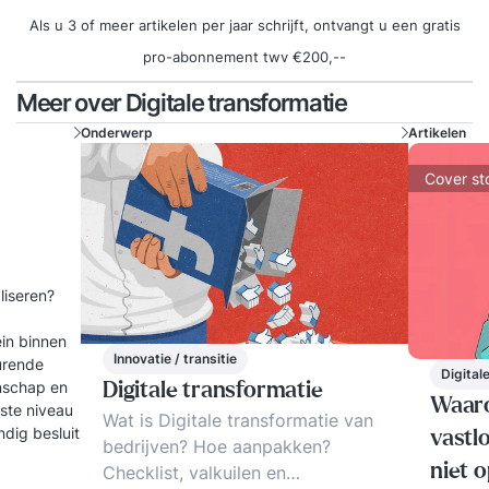
Als u 3 of meer artikelen per jaar schrijft, ontvangt u een gratis
pro-abonnement twv €200,--
Meer over Digitale transformatie
Onderwerp
Artikelen
Cover st
aliseren?
ein binnen
Innovatie / transitie
turende
Digital
enschap en
Digitale transformatie
Waaro
gste niveau
Wat is Digitale transformatie van
dig besluit
vastl
bedrijven? Hoe aanpakken?
niet o
Checklist, valkuilen en