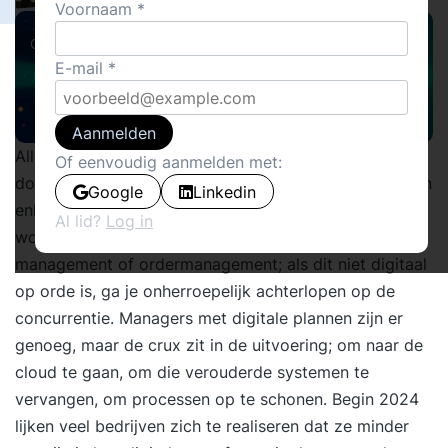
Voornaam
Columns
E-mail
Aanmelden
Alle bedrijven moeten een digitale transformatie
Of eenvoudig aanmelden met:
doormaken, want wat je product of dienst ook is, geen
Google
Linkedin
enkel bedrijf ontkomt eraan om óók een IT-bedrijf te
Al lid?
Log in
worden. Of het nu gaat om e-commerce, supply chain
management of ordermanagement; als dit niet digitaal
op orde is, ga je onherroepelijk achterlopen op de
concurrentie. Managers met digitale plannen zijn er
genoeg, maar de crux zit in de uitvoering; om naar de
cloud te gaan, om die verouderde systemen te
vervangen, om processen op te schonen. Begin 2024
lijken veel bedrijven zich te realiseren dat ze minder