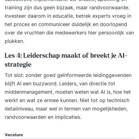
assistent – wat kun je ermee en hoe pas je ze
training zijn dus geen bijzaak, maar randvoorwaarde.
eenvoudig toe in je werk? Introductie AI-agents –
Investeer daarom in educatie, betrek experts vroeg in
wat zijn het en welke rol gaan ze spelen in de
het proces en communiceer duidelijk en doorlopend
toekomst van jouw vakgebied? Meer informatie
over de vruchten die medewerkers hier persoonlijk van
Je leert hoe je effectieve prompts formuleert -
plukken.
duidelijke opdrachten die zorgen dat AI-tools
doen wat... meer op onze website
Les 4: Leiderschap maakt of breekt je AI-
strategie
Tot slot: zonder goed geïnformeerde leidinggevenden
blijft AI een buzzword. Leiders, van directie tot
middenmanagement, moeten weten wat AI is, hoe het
werkt en wat ze ermee kunnen. Niet tot op technisch
detailniveau, maar wel in termen van mogelijkheden,
randvoorwaarden en implicaties.
Vacature