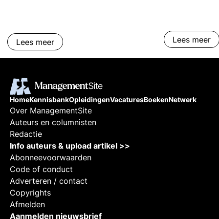
Generative Pre
Transformer 4
taalverwerkin
Lees meer
door OpenAI. Deze kennisbank-
Lees meer
pagina biedt 
verkenning van
kernfuncties e
geeft een over
effecten op ve
Home
Kennisbank
Opleidingen
Vacatures
Boeken
Netwerk
Over ManagementSite
managementas
Auteurs en columnisten
automatisering
Redactie
besluitvorming
Info auteurs & upload artikel >>
een revolutie 
Abonneevoorwaarden
bedrijven oper
Code of conduct
met klanten o
Adverteren / contact
het potentieel
Copyrights
begrijpen, ku
Afmelden
professionals 
Aanmelden nieuwsbrief
voorbereiden 