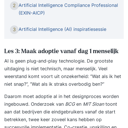
training maak je op een toegankelijke en
Artificial Intelligence Compliance Professional
2
praktijkgerichte manier kennis met de wereld van
(EXIN-AICP)
kunstmatige intelligentie (AI). Wat is AI precies?
Hoe heeft het zich ontwikkeld? En vooral: wat
Artificial Intelligence (AI) inspiratiesessie
3
kun jíj ermee in de salarispraktijk? Wat leer je?
Kennismaken met AI – wat verstaan we onder AI,
hoe is de ontwikkeling geweest en wat zijn de
Les 3: Maak adoptie vanaf dag 1 menselijk
belangrijkste principes? Actuele AI-tools – welke
AI is geen plug-and-play technologie. De grootste
tools zijn er, wat kunnen ze en waar moet je op
uitdaging is niet technisch, maar menselijk. Veel
letten (zoals bias, databeveiliging en ethiek)?
weerstand komt voort uit onzekerheid: “Wat als ik het
Prompten – hoe formuleer je effectieve
niet snap?”, “Wat als ik straks overbodig ben?”
opdrachten voor AI-tools voor betrouwbare en
bruikbare output? AI in de salarispraktijk –
Daarom moet adoptie al in het designproces worden
praktische toepassingen voor
ingebouwd. Onderzoek van
BCG
en
MIT Sloan
toont
salarisprofessionals, zoals data-analyse,
aan dat bedrijven die eindgebruikers vanaf de start
foutcontrole, rapportages en automatisering van
betrekken, twee keer zoveel kans hebben op
repetitieve taken. 2Xplain AI-assistent en CAO-
succesvolle implementatie. Co-creatie, upskilling en