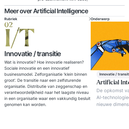
Meer over Artificial Intelligence
Rubriek
Onderwerp
02
I/T
Innovatie / transitie
Wat is innovatie? Hoe innovatie realiseren?
Sociale innovatie en een innovatief
businessmodel. Zelforganisatie 'klein binnen
Innovatie / transit
groot'. De transitie naar een zelfsturende
Artificial In
organisatie. Distributie van zeggenschap en
De opkomst v
verantwoordelijkheid naar het laagste niveau
AI-technologie
in een organisatie waar een vakkundig besluit
nieuwe dimens
genomen kan worden.
de moderne bed
4, een vooraa
van deze innov