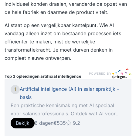
individueel konden draaien, veranderde de opzet van
de hele fabriek en daarmee de productiviteit.
AI staat op een vergelijkbaar kantelpunt. Wie AI
vandaag alleen inzet om bestaande processen iets
efficiënter te maken, mist de werkelijke
transformatiekracht. Je moet durven denken in
compleet nieuwe ontwerpen.
POWERED BY
Top 3 opleidingen
artificial intelligence
Artificial Intelligence (AI) in salarispraktijk -
1
basis
Een praktische kennismaking met AI speciaal
voor salarisprofessionals. Ontdek wat AI voor
jouw werk kan betekenen. Een praktische
Bekijk
6 dagen
€535
9.2
kennismaking voor salarisprofessionals In deze