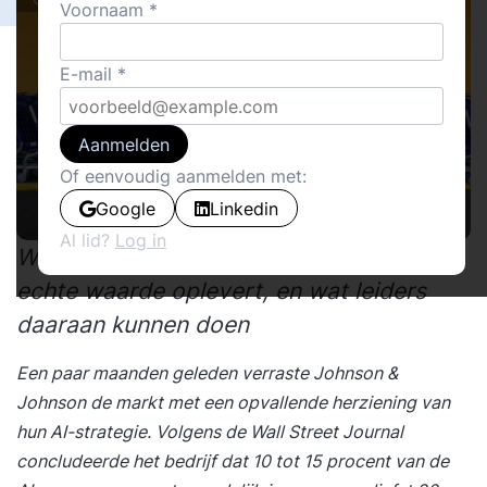
Voornaam
E-mail
Aanmelden
Of eenvoudig aanmelden met:
Google
Linkedin
Al lid?
Log in
Waarom slechts 15% van AI-projecten
echte waarde oplevert, en wat leiders
daaraan kunnen doen
Een paar maanden geleden verraste Johnson &
Johnson de markt met een opvallende herziening van
hun AI-strategie. Volgens de Wall Street Journal
concludeerde het bedrijf dat 10 tot 15 procent van de