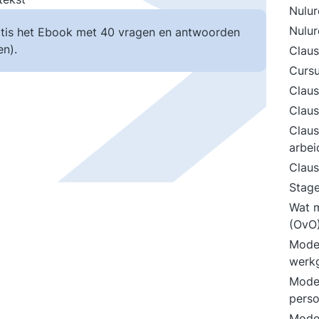
Nulur
Nulur
tis het Ebook met 40 vragen en antwoorden
n).
Clau
Cursu
Claus
Claus
Claus
arbe
Claus
Stag
Wat m
(OvO
Mode
werk
Mode
perso
Mode