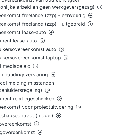
onlijke arbeid en geen werkgeversgezag)
enkomst freelance (zzp) - eenvoudig
enkomst freelance (zzp) - uitgebreid
eenkomst lease-auto
ement lease-auto
uikersovereenkomst auto
uikersovereenkomst laptop
l mediabeleid
imhoudingsverklaring
col melding misstanden
kenluidersregeling)
ement relatiegeschenken
enkomst voor projectuitvoering
schapscontract (model)
overeenkomst
ngovereenkomst