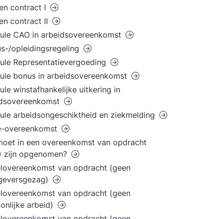
en contract I
en contract II
sule CAO in arbeidsovereenkomst
s-/opleidingsregeling
ule Representatievergoeding
ule bonus in arbeidsovereenkomst
ule winstafhankelijke uitkering in
idsovereenkomst
ule arbeidsongeschiktheid en ziekmelding
e-overeenkomst
oet in een overeenkomst van opdracht
) zijn opgenomen?
lovereenkomst van opdracht (geen
geversgezag)
lovereenkomst van opdracht (geen
onlijke arbeid)
lovereenkomst van opdracht (geen