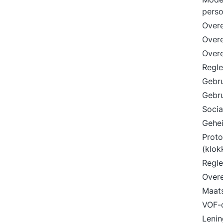
perso
Overe
Overe
Over
Regl
Gebr
Gebr
Socia
Gehe
Proto
(klok
Regl
Overe
Maat
VOF-
Leni