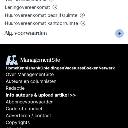
Leningovereenkomst
Huurovereenkomst bedrijfsruimte
Huurovereenkomst kantoorruimte
Alg. voorwaarden
Home
Kennisbank
Opleidingen
Vacatures
Boeken
Netwerk
Over ManagementSite
Auteurs en columnisten
Redactie
Info auteurs & upload artikel >>
Abonneevoorwaarden
Code of conduct
Adverteren / contact
Copyrights