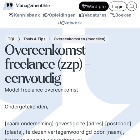
Word pro
Login
Kennisbank
Opleidingen
Vacatures
Boeken
Netwerk
TQL
Tools & Tips
Overeenkomsten (modellen)
Overeenkomst
freelance (zzp) -
eenvoudig
Model freelance overeenkomst
Ondergetekenden,
[naam onderneming] gevestigd te [adres] [postcode]
[plaats], te dezen vertegenwoordigd door [naam],