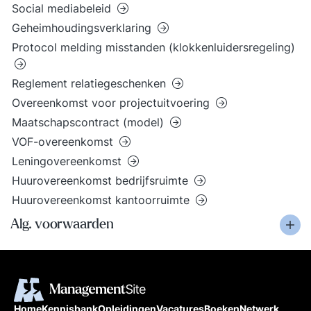
Social mediabeleid
Geheimhoudingsverklaring
Protocol melding misstanden (klokkenluidersregeling)
Reglement relatiegeschenken
Overeenkomst voor projectuitvoering
Maatschapscontract (model)
VOF-overeenkomst
Leningovereenkomst
Huurovereenkomst bedrijfsruimte
Huurovereenkomst kantoorruimte
Alg. voorwaarden
Home
Kennisbank
Opleidingen
Vacatures
Boeken
Netwerk