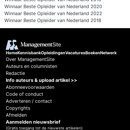
Winnaar Beste Opleider van Nederland 2020
Winnaar Beste Opleider van Nederland 2022
Winnaar Beste Opleider van Nederland 2018
Home
Kennisbank
Opleidingen
Vacatures
Boeken
Netwerk
Over ManagementSite
Auteurs en columnisten
Redactie
Info auteurs & upload artikel >>
Abonneevoorwaarden
Code of conduct
Adverteren / contact
Copyrights
Afmelden
Aanmelden nieuwsbrief
(Gratis toegang tot de nieuwste artikelen)