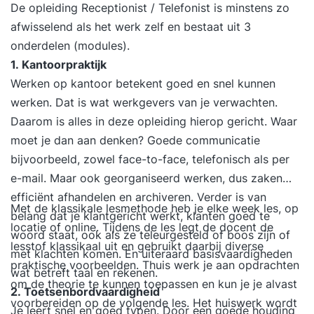
De opleiding Receptionist / Telefonist is minstens zo
afwisselend als het werk zelf en bestaat uit 3
onderdelen (modules).
1. Kantoorpraktijk
Werken op kantoor betekent goed en snel kunnen
werken. Dat is wat werkgevers van je verwachten.
Daarom is alles in deze opleiding hierop gericht. Waar
moet je dan aan denken? Goede communicatie
bijvoorbeeld, zowel face-to-face, telefonisch als per
e-mail. Maar ook georganiseerd werken, dus zaken
efficiënt afhandelen en archiveren. Verder is van
Met de klassikale lesmethode heb je elke week les, op
belang dat je klantgericht werkt, klanten goed te
locatie of online. Tijdens de les legt de docent de
woord staat, ook als ze teleurgesteld of boos zijn of
lesstof klassikaal uit en gebruikt daarbij diverse
met klachten komen. En uiteraard basisvaardigheden
praktische voorbeelden. Thuis werk je aan opdrachten
wat betreft taal en rekenen.
om de theorie te kunnen toepassen en kun je je alvast
2. Toetsenbordvaardigheid
voorbereiden op de volgende les. Het huiswerk wordt
Je leert snel en goed typen. Door een goede houding