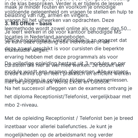
in de klas besproken. Verder is er tijdens de lessen
maak je minder fouten en voorkom je onnodige
voldoende gelegenheid om vragen te stellen en hulp te
belasting van rug, armen en vingers.
vragen bij het uitwerken van opdrachten. Deze
3. MS Office – basis
leermethode wordt zowel online als op meer dan 50
Je leert werken in de voor kantoor benodigde MS
locaties in Nederland aangeboden.
Office programma’s. Deze module is zo opgezet dat
Je kunt deze opleiding ook individueel of als
deze zowel geschikt is voor cursisten die beperkte
thuisstudie volgen.
ervaring hebben met deze programma’s als voor
De volledige opleiding bestaat uit 3 modules en per
cursisten die hier al wel mee werken. Je bouwt een
module wordt een examen afgenomen. Alle examens
brede kennis op en leert praktisch en efficiënt werken
maak je binnen je opleiding tijdens de examenlessen.
met de programma’s Word, Excel en Outlook.
Na het succesvol afleggen van de examens ontvang je
het diploma Receptionist/Telefonist, vergelijkbaar met
mbo 2-niveau.
Met de opleiding Receptionist / Telefonist ben je breed
inzetbaar voor allerlei baliefuncties. Je kunt je
mogelijkheden op de arbeidsmarkt nog verder