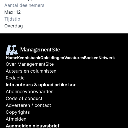
Aantal deelnemers
Max: 12
Tijdstip
Overdag
Home
Kennisbank
Opleidingen
Vacatures
Boeken
Netwerk
Over ManagementSite
Auteurs en columnisten
Redactie
Info auteurs & upload artikel >>
Abonneevoorwaarden
Code of conduct
Adverteren / contact
Copyrights
Afmelden
Aanmelden nieuwsbrief