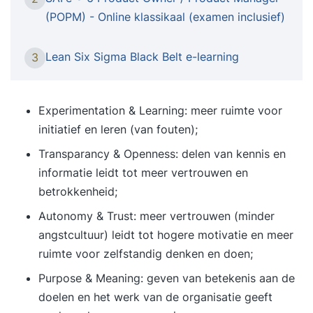
Product Manager en wil jij ervoor zorgen dat
(POPM) - Online klassikaal (examen inclusief)
ieder team weet wat de prioriteiten zijn? Wil je
weten hoe de Agile Release Train (ART) waarde
Lean Six Sigma Black Belt e-learning
3
oplevert en wat je kunt doen om jouw rol zo
effectief mogelijk uit te voeren? Ontwikkel alle
vaardigheden die je nodig hebt als SAFe Product
Experimentation & Learning: meer ruimte voor
Owner of Product Manager! Deze tweedaagse
initiatief en leren (van fouten);
training leert je alles over de activiteiten, tools en
Transparancy & Openness: delen van kennis en
mechanismen die gebruikt worden om backlogs
informatie leidt tot meer vertrouwen en
en programma’s te managen. Deze tweedaagse
betrokkenheid;
opleiding leidt Product Owners en Product
Autonomy & Trust: meer vertrouwen (minder
Managers op om bij de agile transformatie in
angstcultuur) leidt tot hogere motivatie en meer
grote organisaties een productgerichte sleutelrol
ruimte voor zelfstandig denken en doen;
te vervullen. Je leert in korte tijd hoe je op basis
van SAFe® Program en Product Management grip
Purpose & Meaning: geven van betekenis aan de
kunt krijgen op continue verbetering van agile
doelen en het werk van de organisatie geeft
requirements management binnen je organisatie.