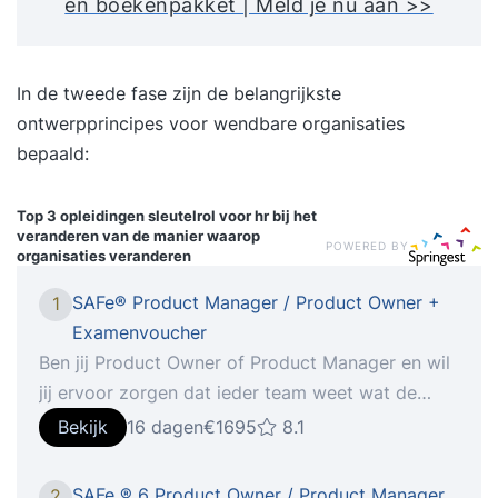
en boekenpakket | Meld je nu aan >>
In de tweede fase zijn de belangrijkste
ontwerpprincipes voor wendbare organisaties
bepaald:
Top 3 opleidingen
sleutelrol voor hr bij het
veranderen van de manier waarop
POWERED BY
organisaties veranderen
SAFe® Product Manager / Product Owner +
1
Examenvoucher
Ben jij Product Owner of Product Manager en wil
jij ervoor zorgen dat ieder team weet wat de
prioriteiten zijn? Wil je weten hoe de Agile
Bekijk
16 dagen
€1695
8.1
Release Train (ART) waarde oplevert en wat je
kunt doen om jou Ben jij Product Owner of
SAFe ® 6 Product Owner / Product Manager
2