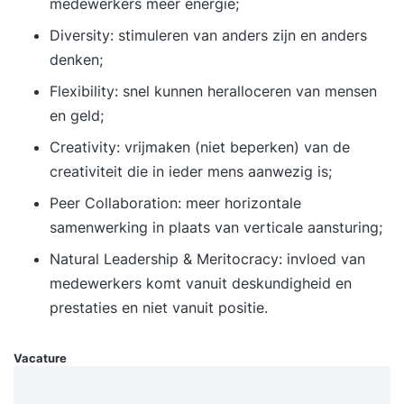
medewerkers meer energie;
Certificering SAFe® Product Owner/Product
Diversity: stimuleren van anders zijn en anders
Manager (SAFe POPM) Na afloop van de
denken;
tweedaagse opleiding ontvangt iedere deelnemer
Flexibility: snel kunnen heralloceren van mensen
een link naar het online het SAFe® Product
en geld;
Owner/Product Manager (SAFe POPM) examen,
dat online door de Scaled Agile organisatie wordt
Creativity: vrijmaken (niet beperken) van de
afgenomen. Bij een goed resultaat ontvangt de
creativiteit die in ieder mens aanwezig is;
deelnemer het SAFe® Product Owner/ Product
Peer Collaboration: meer horizontale
Manager (SAFE POPM) certificaat.
samenwerking in plaats van verticale aansturing;
Productmanagers Product owners Architecten
Natural Leadership & Meritocracy: invloed van
Analisten Ontwerpers Agile / Lean consultants
medewerkers komt vanuit deskundigheid en
Deze training veronderstelt fundamentele kennis
prestaties en niet vanuit positie.
van Agile en Scrum en affiniteit met het proces
van requirements management. Cursuseigenaar -
Vacature
Cibit Lesmethode - Klassikaal Productgroep -
Agile Soort - Open rooster