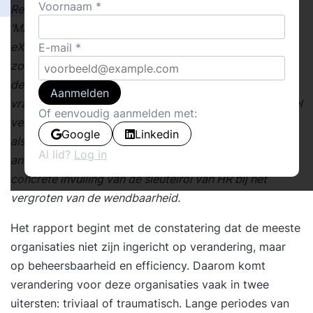
Voornaam
Regelmatig organiseert de
‘Management Innovation
eXchange’ (MIX), een initiatief van Gary Hamel,
E-mail
zogenaamde ‘hackathons’ (online brainstorms) onder
deskundigen en praktijk-beoefenaren. Dit keer was de
Aanmelden
vraagstelling: ‘hoe kunnen we als organisatie net zo snel
Of eenvoudig aanmelden met:
veranderen als onze omgeving?’, ofwel: ‘hoe kunnen we
Google
Linkedin
als organisatie wendbaarder worden?’. Naast
Al lid?
Log in
antwoorden op deze vragen geeft het rapport ook een
concrete invulling van de sleutelrol van HR bij het
vergroten van de wendbaarheid.
Het rapport begint met de constatering dat de meeste
organisaties niet zijn ingericht op verandering, maar
op beheersbaarheid en efficiency. Daarom komt
verandering voor deze organisaties vaak in twee
uitersten: triviaal of traumatisch. Lange periodes van