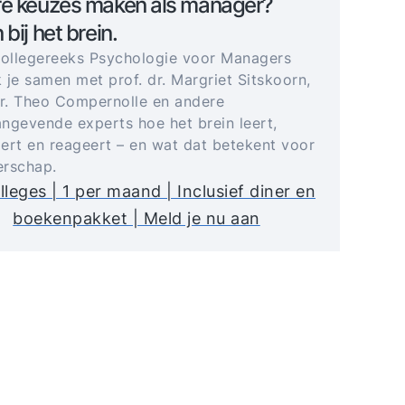
re keuzes maken als manager?
 bij het brein.
collegereeks Psychologie voor Managers
 je samen met prof. dr. Margriet Sitskoorn,
dr. Theo Compernolle en andere
ngevende experts hoe het brein leert,
ert en reageert – en wat dat betekent voor
derschap.
lleges | 1 per maand | Inclusief diner en
boekenpakket | Meld je nu aan