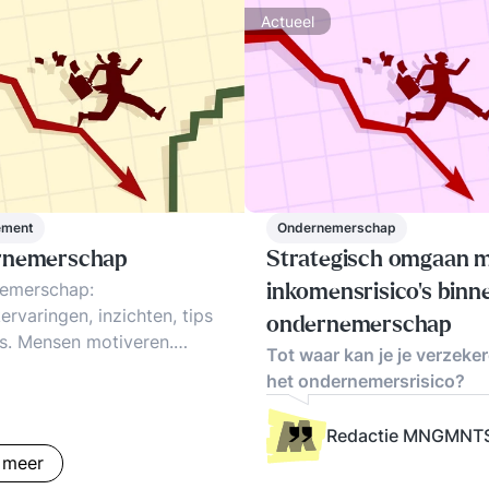
Actueel
ement
Ondernemerschap
rnemerschap
Strategisch omgaan 
emerschap:
inkomensrisico's binn
kervaringen, inzichten, tips
ondernemerschap
s. Mensen motiveren.
Tot waar kan je je verzeker
richtheid. Online
het ondernemersrisico?
emerschap. Innovatieve
ssmodellen.
Redactie MNGMNT
 meer