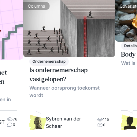
Columns
Cover st
Detailh
Body 
Ondernemerschap
Wat is 
Is ondernemerschap
met
vastgelopen?
en
Wanneer oorsprong toekomst
wordt
en in
Sybren van der
76
115
ST
0
0
Schaar