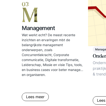
03
M
Management
Wat werkt echt? De meest recente
inzichten en ervaringen mbt de
belangrijkste management
Manag
onderwerpen, zoals
Concurrentiekracht, Corporate
Onde
communicatie, Digitale transformatie,
Ondern
Leiderschap, Missie en visie Tips, tools,
praktij
en business cases voor beter managen
& trend
en organiseren.
Klantge
ondern
busine
Lees meer
Lees