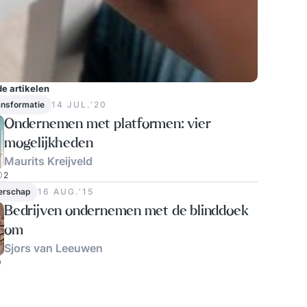
e artikelen
ransformatie
14 JUL.‘20
Ondernemen met platformen: vier
mogelijkheden
Maurits Kreijveld
2
erschap
16 AUG.‘15
Bedrijven ondernemen met de blinddoek
om
Sjors van Leeuwen
0