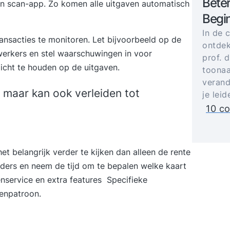
Bete
en scan-app. Zo komen alle uitgaven automatisch
Begin
In de 
ansacties te monitoren. Let bijvoorbeeld op de
ontdek
werkers en stel waarschuwingen in voor
prof. 
zicht te houden op de uitgaven.
toonaa
verand
, maar kan ook verleiden tot
je lei
10 co
het belangrijk verder te kijken dan alleen de rente
bieders en neem de tijd om te bepalen welke kaart
tenservice en extra features Specifieke
venpatroon.