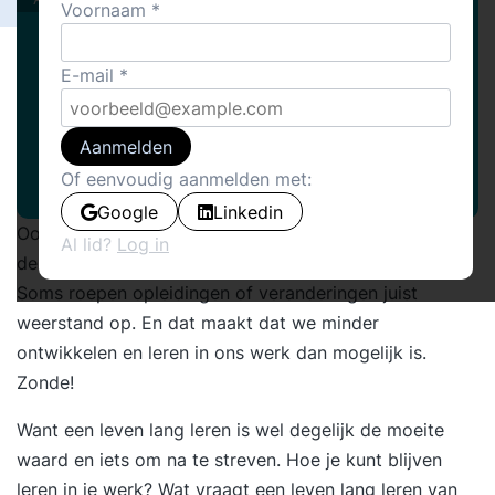
Voornaam
E-mail
Aanmelden
Of eenvoudig aanmelden met:
Google
Linkedin
Ook al is leren iets wat we van nature doen, het is in
Al lid?
Log in
de context van ons werk niet altijd vanzelfsprekend.
Soms roepen opleidingen of veranderingen juist
weerstand op. En dat maakt dat we minder
ontwikkelen en leren in ons werk dan mogelijk is.
Zonde!
Want een leven lang leren is wel degelijk de moeite
waard en iets om na te streven. Hoe je kunt blijven
leren in je werk? Wat vraagt een leven lang leren van