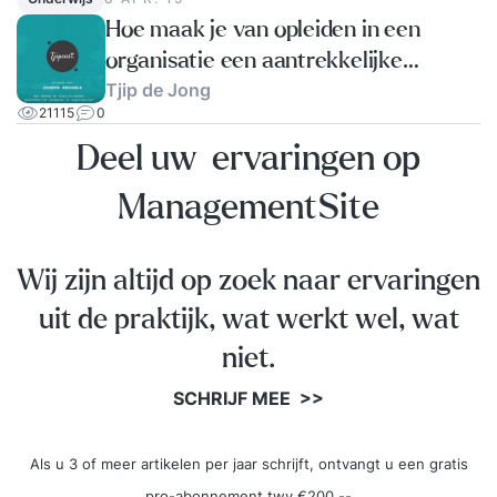
Hoe maak je van opleiden in een
organisatie een aantrekkelijke
Tjip de Jong
activiteit?
21115
0
Deel uw ervaringen op
ManagementSite
Wij zijn altijd op zoek naar ervaringen
uit de praktijk, wat werkt wel, wat
niet.
SCHRIJF MEE >>
Als u 3 of meer artikelen per jaar schrijft, ontvangt u een gratis
pro-abonnement twv €200,--