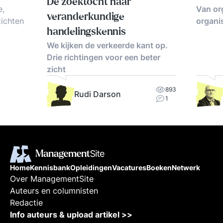
De zoektocht naar
Van or
e,
veranderkundige
organi
zichten
handelingskennis
fsturing
We kijken de verkeerde kant op.
s
Drie richtingen voor een beter
zicht
893
Rudi Darson
1
Home
Kennisbank
Opleidingen
Vacatures
Boeken
Netwerk
Over ManagementSite
Auteurs en columnisten
Redactie
Info auteurs & upload artikel >>