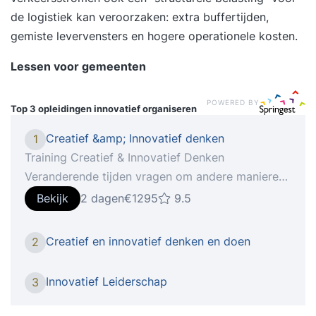
de logistiek kan veroorzaken: extra buffertijden,
gemiste levervensters en hogere operationele kosten.
Lessen voor gemeenten
POWERED BY
Top 3 opleidingen
innovatief organiseren
Creatief &amp; Innovatief denken
1
Training Creatief & Innovatief Denken
Veranderende tijden vragen om andere manieren
van denken.Creativiteit en innovatie zijn de
Bekijk
2 dagen
€1295
9.5
sleutelwoorden om je staande te kunnen houden
in deze tijd. Creatief denken, het vermogen om
Creatief en innovatief denken en doen
2
buiten de gebaande paden te denken of het
hebben van een innovatieve geest, noemen
Innovatief Leiderschap
3
werkgevers steeds vaker als waardevolle
competenties van werknemers. Meer dan ooit te