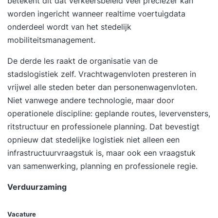
betekent dit dat verkeersbeleid veel preciezer kan
structureren onze wereld en bieden ons kaders
worden ingericht wanneer realtime voertuigdata
waarop we automatisch kunnen terugvallen als
onderdeel wordt van het stedelijk
we ze nodig hebben. Heel handig, maar het
mobiliteitsmanagement.
belemmert je ook op het moment dat je ‘vast’ zit
en iets nieuws nodig hebt. InhoudDe training
De derde les raakt
de organisatie van de
Creatief en Innovatief Denken leert je hoe je deze
stadslogistiek
zelf. Vrachtwagenvloten presteren in
denkpatronen kunt doorbreken en hoe je aan de
vrijwel alle steden beter dan personenwagenvloten.
lopende band op nieuwe en verrassende ideeën
Niet vanwege andere technologie, maar door
kunt komen of on-ontdekte kansen aan de
operationele discipline: geplande routes, levervensters,
oppervlakte kunt brengen. In deze training komt
ritstructuur en professionele planning. Dat bevestigt
aan bod: wat creativiteit is waarom je wel eens
opnieuw dat stedelijke logistiek niet alleen een
‘vast’ komt te zitten de basisvaardigheden van
infrastructuurvraagstuk is, maar ook een vraagstuk
het creatief denken creatieve denktechnieken
van samenwerking, planning en professionele regie.
om denkpatronen te doorbreken de juiste
mindset en voorwaarden om ideeën te laten
Verduurzaming
groeien of om zeep te helpen de structuur van
een creatief denkproces hoe je van een ‘wild’ idee
Vacature