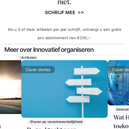
niet.
SCHRIJF MEE >>
Als u 3 of meer artikelen per jaar schrijft, ontvangt u een gratis
pro-abonnement twv €200,--
Meer over Innovatief organiseren
Artikelen
Cover stories
Cover st
Innovat
Wat H
Sturen op verantwoordelijkheid
toeko
n