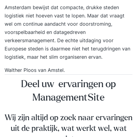
Deze training kan gecombineerd worden met
Amsterdam bewijst dat compacte, drukke steden
Effectief brainstormen, zodat ook het juiste
logistiek niet hoeven vast te lopen. Maar dat vraagt
ontwikkelingsklimaat ontstaat voor al die
wel om continue aandacht voor doorstroming,
vernieuwende, creatieve ideeën. De training vindt
voorspelbaarheid en datagedreven
plaats op een inspirerende externe locatie. Bij een
verkeersmanagement. De echte uitdaging voor
incompany training wordt deze locatie in overleg
Europese steden is daarmee niet het terugdringen van
bepaald. De open inschrijvingstraining is in
logistiek, maar het slim organiseren ervan.
Amsterdam. De training wordt zowel op open
inschrijving als incompany aangeboden.
Walther Ploos van Amstel.
Incompanyprijzen op aanvraag rechtstreeks bij
Deel uw ervaringen op
de Rijmfabriek, niet via Springest.
ManagementSite
Wij zijn altijd op zoek naar ervaringen
uit de praktijk, wat werkt wel, wat