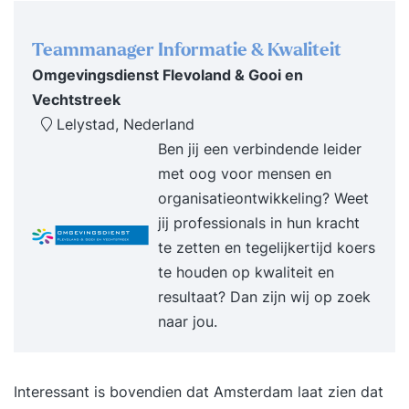
een verrassend uitvoerbaar idee maakt Hierdoor
krijg je krachtige tools in handen die je creatieve
Teammanager Informatie & Kwaliteit
denkkracht vergroten om te allen tijde op nieuwe,
Omgevingsdienst Flevoland & Gooi en
originele ideeën en oplossingen te komen. Alleen
Vechtstreek
of met een team. Je ontdekt je eigen creativiteit
Lelystad, Nederland
en hoe je deze verder kunt ontwikkelen en in kunt
Ben jij een verbindende leider
zetten. Niet alleen in je werk, maar ook op andere
met oog voor mensen en
situaties die ‘vast’ zitten. Je probleemoplossend
organisatieontwikkeling? Weet
vermogen vergroot en je bent in staat om altijd
jij professionals in hun kracht
en overal buiten de geldende kaders te denken.
te zetten en tegelijkertijd koers
Deelnemers passen het geleerde direct toe op
te houden op kwaliteit en
hun eigen praktijkcases, zodat iedereen aan het
resultaat? Dan zijn wij op zoek
einde van de dag met praktisch uitvoerbare
naar jou.
nieuwe ideeën naar huis gaat. Voor wie? Voor
iedereen die weleens ‘vast’ zit in een standaard
manier van denken en dit wil doorbreken. Voor
Interessant is bovendien dat Amsterdam laat zien dat
managers die een creatiever klimaat willen. Voor