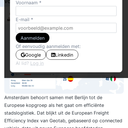
voor logistieke stromen
Voornaam
94
Delen
Walther Ploos van Amstel
0
E-mail
De Laatste Meter
142
Aanmelden
Of eenvoudig aanmelden met:
Google
Linkedin
Al lid?
Log in
Amsterdam behoort samen met Berlijn tot de
Europese kopgroep als het gaat om efficiënte
stadslogistiek. Dat blijkt uit de
European Freight
Efficiency Index van Geotab
, gebaseerd op connected