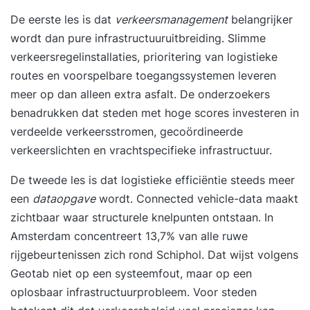
voren verwachten ze dat medewerkers hun frisse
De eerste les is dat
verkeersmanagement
belangrijker
blik weten te behouden en in staat zijn ‘out of the
wordt dan pure infrastructuuruitbreiding. Slimme
box’ te denken. Om zo koploper te kunnen blijven
verkeersregelinstallaties, prioritering van logistieke
in het vakgebied, om de doelgroep of klant
routes en voorspelbare toegangssystemen leveren
steeds weer te verrassen of om de snel
meer op dan alleen extra asfalt. De onderzoekers
veranderende tijden bij te kunnen benen. Maar
benadrukken dat steden met hoge scores investeren in
voor veel mensen is die manier van denken niet
verdeelde verkeersstromen, gecoördineerde
zo eenvoudig. Want hoe verzin je ook onder de
verkeerslichten en vrachtspecifieke infrastructuur.
druk van deadlines en in de waan van de dag
De tweede les is dat logistieke efficiëntie steeds meer
nieuwe ideeën, verfrissende invalshoeken en
een
dataopgave
wordt. Connected vehicle-data maakt
verrassende oplossingen voor jouw
zichtbaar waar structurele knelpunten ontstaan. In
vraagstukken? En hoe verzin je iets compleet
Amsterdam concentreert 13,7% van alle ruwe
nieuws wat nog niemand heeft bedacht? We
rijgebeurtenissen zich rond Schiphol. Dat wijst volgens
bewandelen vaak dezelfde denkroutes bij het
Geotab niet op een systeemfout, maar op een
verzinnen van oplossingen en ideeën. Dat komt,
oplosbaar infrastructuurprobleem. Voor steden
omdat we in patronen denken. Patronen