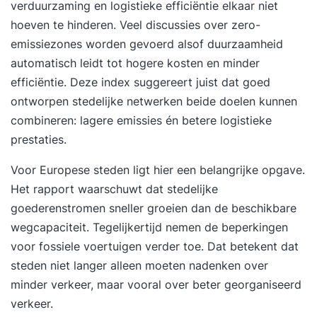
verduurzaming en logistieke efficiëntie elkaar niet
iedereen die weleens een nieuw idee of een
hoeven te hinderen. Veel discussies over zero-
verrassende oplossing nodig heeft......of twee
emissiezones worden gevoerd alsof duurzaamheid
Voor iedereen die wil opvallen met zijn product,
automatisch leidt tot hogere kosten en minder
boodschap of dienst. Voor iedereen die zich met
efficiëntie. Deze index suggereert juist dat goed
innovatie bezig houdt Voor iedereen die nieuwe
ontworpen stedelijke netwerken beide doelen kunnen
kansen in de markt wil ontdekken of de
combineren: lagere emissies én betere logistieke
concurrentie voor wil blijven. Voor iedereen
prestaties.
die duurzame oplossingen wil verzinnen, Voor
iedereen die snel wil kunnen inspelen op
Voor Europese steden ligt hier een belangrijke opgave.
veranderingen in de markt Voor creatieven, die
Het rapport waarschuwt dat stedelijke
topsport willen bedrijven in hun hoofd. Voor
goederenstromen sneller groeien dan de beschikbare
iedereen die zichzelf niet creatief vindt, maar
wegcapaciteit. Tegelijkertijd nemen de beperkingen
ervoor open staat om deze vaardigheid bij
voor fossiele voertuigen verder toe. Dat betekent dat
zichzelf te ontdekken en te ontwikkelen.
steden niet langer alleen moeten nadenken over
Praktische informatie De training is voor minimaal
minder verkeer, maar vooral over beter georganiseerd
5 en maximaal 10 personen en duurt 2 dagen.
verkeer.