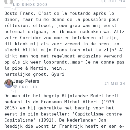
30 OKT.‘14
LID SINDS 2008
Beste Frank, C’est de la moutarde après le
diner, maar tu me donne de la poussière pour
réflexion, oftewel, jouw grap was mij eerst
helemaal ontgaan, en ik maar nadenken wat Allz
votre Corridor zou moeten betekenen of zijn,
dit klonk mij als zeer vreemd in de oren, zo
slecht blijkt mijn Frans toch niet te zijn! Al
kijkt men nog met regelmaat enigszins verward
op als ik weer losbrandt..maar Je ne donne pas
la pipe à Martin, hein..
hartelijke groet, Gyuri
Jaap Peters
21 MEI‘24
PRO-LID
De man die het begrip Rijnlandse Model heeft
bedacht is de Fransman Michel Albert (1930-
2015) en hij gebruikte het begrip voor het
eerst in zijn bestseller: 'Capitalisme contre
Capitalisme' (1991). De Nederlander Jan
Reedijk die woont in Frankrijk heeft er een e-