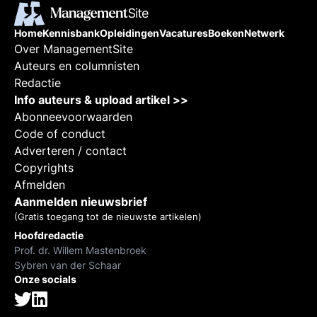
Home
Kennisbank
Opleidingen
Vacatures
Boeken
Netwerk
Over ManagementSite
Auteurs en columnisten
Redactie
Info auteurs & upload artikel >>
Abonneevoorwaarden
Code of conduct
Adverteren / contact
Copyrights
Afmelden
Aanmelden nieuwsbrief
(Gratis toegang tot de nieuwste artikelen)
Hoofdredactie
Prof. dr. Willem Mastenbroek
Sybren van der Schaar
Onze socials