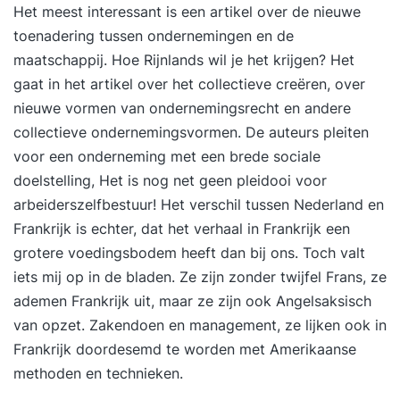
begeleiden van medewerkers. Wil je de daarvoor
Het meest interessant is een artikel over de nieuwe
benodigde basiskennis opdoen en de praktische
toenadering tussen ondernemingen en de
en uitvoerende werkzaamheden die hierbij komen
maatschappij. Hoe Rijnlands wil je het krijgen? Het
kijken je eigen maken? In deze praktijkgerichte
gaat in het artikel over het collectieve creëren, over
opleiding leer je over de belangrijkste facetten
nieuwe vormen van ondernemingsrecht en andere
van personeelszaken. Door de vele oefeningen,
collectieve ondernemingsvormen. De auteurs pleiten
de ruimte voor discussie en de terugkoppeling
voor een onderneming met een brede sociale
naar jouw eigen werkomgeving kom je steviger in
doelstelling, Het is nog net geen pleidooi voor
je schoenen te staan en ontwikkel je je verder in
arbeiderszelfbestuur! Het verschil tussen Nederland en
je carrière. Unieke resultaten • Maak een
Frankrijk is echter, dat het verhaal in Frankrijk een
carrièreswitch zonder HR vooropleiding •
grotere voedingsbodem heeft dan bij ons. Toch valt
Versterk je cv met een gedegen basisopleiding •
iets mij op in de bladen. Ze zijn zonder twijfel Frans, ze
Begeleiding door een deskundige met brede P&O
ademen Frankrijk uit, maar ze zijn ook Angelsaksisch
ervaring De Basisopleiding Personeelszaken is
van opzet. Zakendoen en management, ze lijken ook in
geschikt voor diegenen die kennis willen maken
Frankrijk doordesemd te worden met Amerikaanse
met alle facetten op het gebied van personeel en
methoden en technieken.
organisatie. Je bent reeds werkzaam binnen dit