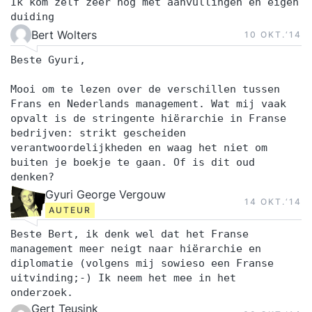
Ik kom zelf zeer nog met aanvullingen en eigen
duiding
Bert Wolters
10 OKT.‘14
Beste Gyuri,
Mooi om te lezen over de verschillen tussen
Frans en Nederlands management. Wat mij vaak
opvalt is de stringente hiërarchie in Franse
bedrijven: strikt gescheiden
verantwoordelijkheden en waag het niet om
buiten je boekje te gaan. Of is dit oud
denken?
Gyuri George Vergouw
14 OKT.‘14
AUTEUR
Beste Bert, ik denk wel dat het Franse
management meer neigt naar hiërarchie en
diplomatie (volgens mij sowieso een Franse
uitvinding;-) Ik neem het mee in het
onderzoek.
Gert Teusink