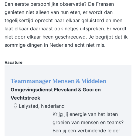
Een eerste persoonlijke observatie? De Fransen
vakgebied, voert deeltaken uit of je wil in de
genieten niet alleen van hun eten, er wordt dan
toekomst een personeelsfunctie vervullen. - Je
tegelijkertijd oprecht naar elkaar geluisterd en men
brengt je kennis van en inzicht in
laat elkaar daarnaast ook netjes uitspreken. Er wordt
personeelszaken naar een hoger niveau - Je leert
niet door elkaar heen geschreeuwd. Je begrijpt dat ik
alle essentiële onderdelen van personeel en
sommige dingen in Nederland echt niet mis.
organisatie - Je begrijpt de positie en functie van
de P&O-afdeling binnen de organisatie - Je leert
de verschillende personeelsinstrumenten kennen
Vacature
en toepassen - Je heb inzicht in je rol in relatie
tot de overige organisatiedisciplines zoals
Teammanager Mensen & Middelen
marketing, verkoop, logistiek en productie -
Omgevingsdienst Flevoland & Gooi en
Personeel en organisatie - De rol en positie van
Vechtstreek
personeelszaken - Uw taken en
Lelystad, Nederland
verantwoordelijkheden als
Krijg jij energie van het laten
personeelsmedewerker - Basiselementen binnen
groeien van mensen en teams?
het P&O-vak - Kennis en inzicht in
Ben jij een verbindende leider
personeelsinstrumenten - Werving en selectie van