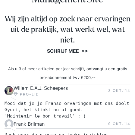
praktische oefeningen en opdrachten levert je
waardevolle informatie om je functie met succes
Wij zijn altijd op zoek naar ervaringen
te vervullen. Ook leer je veel van je
medecursisten die werkzaam zijn bij andere
uit de praktijk, wat werkt wel, wat
organisaties. De opleiding wordt verzorgd door
niet.
een deskundige met brede ervaring op het
SCHRIJF MEE >>
gebied van personeel en organisatie.
Als u 3 of meer artikelen per jaar schrijft, ontvangt u een gratis
pro-abonnement twv €200,--
Willem E.A.J. Scheepers
3 OKT.‘14
PRO-LID
Mooi dat je je Franse ervaringen met ons deelt
Gyuri, het klinkt nu al goed.
'Maintenir le bon travail' ;-)
Frank Brilman
9 OKT.‘14
Dank voor de nieuwe en leuke inzichten.