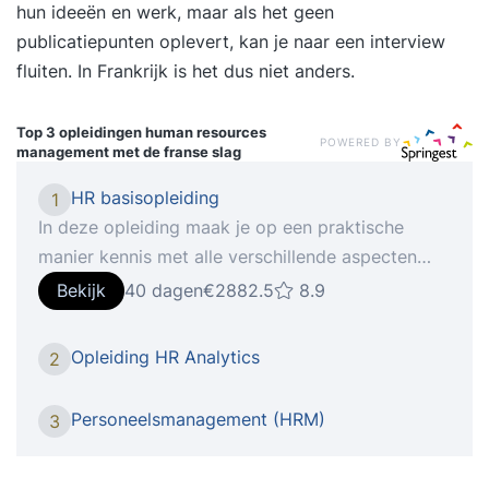
hun ideeën en werk, maar als het geen
publicatiepunten oplevert, kan je naar een interview
fluiten. In Frankrijk is het dus niet anders.
Top 3 opleidingen
human resources
POWERED BY
management met de franse slag
HR basisopleiding
1
In deze opleiding maak je op een praktische
manier kennis met alle verschillende aspecten
van personeel en organisatie, waardoor je je
Bekijk
40 dagen
€2882.5
8.9
verder ontwikkelt in je carrière. Het succes van
organisaties wordt bepaald door de mensen die
Opleiding HR Analytics
2
er werken. Daar speelt de afdeling HRM,
Personeelszaken of P&O een cruciale rol in. Naast
Personeelsmanagement (HRM)
3
administratieve processen houdt deze afdeling
zich bezig met het werven, ontwikkelen en