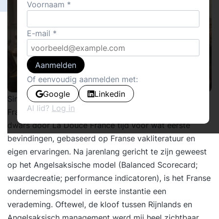
Voornaam
E-mail
Aanmelden
Of eenvoudig aanmelden met:
Google
Linkedin
Sinds enkele maanden ben ik veelvuldig te vinden in
Al lid?
Log in
Frankrijk, Na enkele drukke maanden en veel gereis
dwars door La Douce France tijd voor wat eerste
bevindingen, gebaseerd op Franse vakliteratuur en
eigen ervaringen. Na jarenlang gericht te zijn geweest
op het Angelsaksische model (Balanced Scorecard;
waardecreatie; performance indicatoren), is het Franse
ondernemingsmodel in eerste instantie een
verademing. Oftewel, de kloof tussen Rijnlands en
Angelsaksisch management werd mij heel zichtbaar.