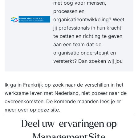
met oog voor mensen,
nieuwe medewerkers (ook met social media) -
processen en
Arbeidsovereenkomst - Ontwikkeling van
organisatieontwikkeling? Weet
personeel - Ondernemings- en
jij professionals in hun kracht
medezeggenschapsraad - Administratieve en
te zetten en richting te geven
juridische processen - Werkomstandigheden en
aan een team dat de
behoud van personeel - Gesprekscyclus met
organisatie ondersteunt en
medewerkers - Arbeidsrecht met betrekking tot
versterkt? Dan zoeken wij jou
arbeidsovereenkomst en ontslag -
Examentraining - Praktijksituaties en -
voorbeelden In deze praktische Basisopleiding
Ik ga in Frankrijk op zoek naar de verschillen in het
Personeelszaken worden de belangrijkste
werkzame leven met Nederland, niet zozeer naar de
onderwerpen op het gebied van personeel en
overeenkomsten. De komende maanden lees je er
organisatie behandeld. Hierbij wordt een
meer over op deze site.
duidelijke vertaalslag naar de eigen
Deel uw ervaringen op
praktijksituatie gemaakt aan de hand van
aansprekende voorbeelden. Een veelheid aan
ManagementSite