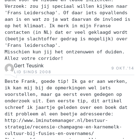
Verzoek: zou jij speciaal willen kijken naar
'Frans Leiderschap'. Of daar iets opvallends
aan is en wat zo ja wat daarvan de invloed is
op het klimaat. Ik merk in mijn Franse
contacten (in NL) dat er veel geklaagd wordt
(beetje slachtoffer gedrag is mogelijk) over
'Frans leiderschap'.
Misschien kun jij het ontzenuwen of duiden.
Allez votre corridor!
Gert Teusink
9 OKT.‘14
LID SINDS 2008
Beste Frank, goede tip! Ik ga er aan werken,
ik kan mij bij de opmerkingen wel iets
voorstellen, maar ga eerst even gedegen op
onderzoek uit. Een eerste tip, dit artikel
schreef ik jaartje geleden over een boek dat
dit probleem al een beetje adresseerde:
http://www.1minutemanager.nl/bestuur-
strategie/recensie-champagne-en-karnemelk-
cultuur-bij-fusies-en-overnames/