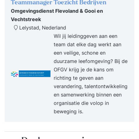
strategisch beleid, de kaderbrief, de meerjaren-
Teammanager Toezicht Bedrijven
en jaarbegroting, de voortgangsrapportages, het
Omgevingsdienst Flevoland & Gooi en
jaarverslag en de jaarrekening komen allemaal
Vechtstreek
aan de orde. Jij en je OR kunnen begrotingen en
Lelystad, Nederland
rapportages alleen goed begrijpen als je ook de
Wil jij leidinggeven aan een
belangrijkste begrippen kent. Je maakt tijdens
team dat elke dag werkt aan
deze cursus kennis met de belangrijkste
een veilige, schone en
financiële basisbegrippen zoals de jaarrekening,
duurzame leefomgeving? Bij de
balans, debet, credit, winst- en verliesrekening,
OFGV krijg je de kans om
kasstroomoverzicht en financiële ratio’s. Samen
richting te geven aan
met collega OR-leden ga je aan de slag met deze
verandering, talentontwikkeling
financiële begrippen. 13.00 Lunchpauze
en samenwerking binnen een
Informatie halen uit begrotingen en
organisatie die volop in
rapportagesAls je de belangrijkste financiële
beweging is.
begrippen kent dan kan je beter naar de
begrotingen en rapportages kijken. De cijfers
vertellen soms niet het hele verhaal. Het