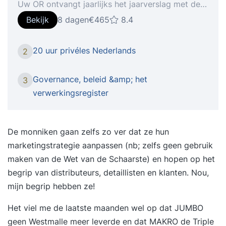
Uw OR ontvangt jaarlijks het jaarverslag met de
financiële jaarrekening. Verder zijn de plannen
Bekijk
8 dagen
€465
8.4
van de bestuurder financieel onderbouwd en
worden de kosten ieder jaar begroot. Uw
20 uur privéles Nederlands
2
bestuurder wil hier graag met u over praten, maar
dan moet u wel de financiële cijfers kunnen
Governance, beleid &amp; het
3
doorgronden. Dat valt voor veel OR-leden en
verwerkingsregister
leden van financiële commissies niet mee. Met de
Cursus OR en financieel beleid krijgt u in 1 dag
meer grip op de financiële cijfers. U leert de
De monniken gaan zelfs zo ver dat ze hun
belangrijkste begrippen zoals solvabiliteit,
marketingstrategie aanpassen (nb; zelfs geen gebruik
liquiditeit, rentabiliteit, activa, passiva kennen.
maken van de Wet van de Schaarste) en hopen op het
Hierdoor kunt u de financiële verslagen beter
begrip van distributeurs, detaillisten en klanten. Nou,
doorgronden. Hoe staat uw organisatie er
mijn begrip hebben ze!
financieel voor? Welke vragen kunt u stellen als u
Het viel me de laatste maanden wel op dat JUMBO
de cijfers heeft gezien? Hierdoor wordt het
geen Westmalle meer leverde en dat MAKRO de Triple
makkelijker om met de bestuurder de financiën te