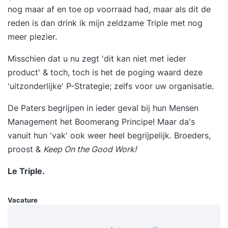
nog maar af en toe op voorraad had, maar als dit de
bespreken zodat u meer invloed krijgt. Resultaat
reden is dan drink ik mijn zeldzame Triple met nog
na de cursus OR en financieel beleid: U kent de
meer plezier.
belangrijkste financiële begrippen. U kent de
bevoegdheden uit de WOR. U kunt financiële
Misschien dat u nu zegt 'dit kan niet met ieder
rapportages beter lezen. U kunt de juiste
product' & toch, toch is het de poging waard deze
vragen stellen bij de raportages. U heeft meer
'uitzonderlijke' P-Strategie; zelfs voor uw organisatie.
inzicht in het financiële proces. Bij deze cursus
gebruiken we het Praktijkboek OR en financiën.
De Paters begrijpen in ieder geval bij hun
Mensen
Als je meer verdieping wilt, kan je ook de
Management het Boomerang Principe!
Maar da's
tweedaagse training OR en financieel beleid
vanuit hun 'vak'
ook weer heel begrijpelijk. Broeders,
volgen. Programma De Cursus OR en financieel
proost &
Keep On the Good Work!
beleid heeft het volgende programma: Voor de
Le Triple.
training je krijgt voor de training een schriftelijke
intake. Tijdens de training We starten de
Vacature
Basiscursus OR en financieel beleid met de
financiële planning- en controlcyclus. Het