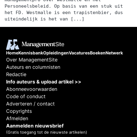
Personeelsbeleid. Op basis van een stuk uit
het jou schikt op de door jou gewenste locatie
het FD. Westmalle is een trapistenbier, dus
verzorgen. Het is ook mogelijk om het
uiteindelijk is het van [...]
programma helemaal aan te passen op jouw
wensen. Neem contact met ons op via onze
eigen website en we helpen je graag verder.
Home
Kennisbank
Opleidingen
Vacatures
Boeken
Netwerk
Over ManagementSite
Auteurs en columnisten
Redactie
Info auteurs & upload artikel >>
Abonneevoorwaarden
Code of conduct
Adverteren / contact
Copyrights
Afmelden
Aanmelden nieuwsbrief
(Gratis toegang tot de nieuwste artikelen)