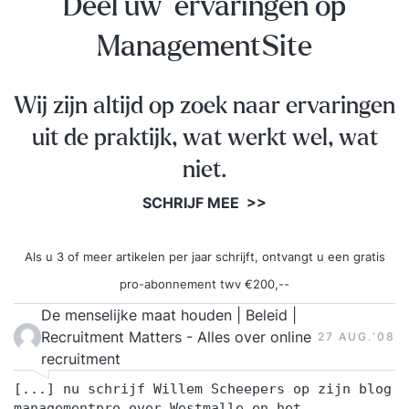
Deel uw ervaringen op
management kan sommige resultaten oppoetsen
of dempen zonder dat ze meteen frauderen. Hoe
ManagementSite
moet jouw OR daarmee omgaan? Waar moet jij
op letten? Invloed van de ORDe bestuurder is
Wij zijn altijd op zoek naar ervaringen
verantwoordelijk voor het financiële beleid van
uit de praktijk, wat werkt wel, wat
de organisatie. Toch willen veel OR’en en
financiële commissies graag meedenken. Je leert
niet.
hoe je gebruik kunt maken van uw bevoegdheden
SCHRIJF MEE >>
uit de WOR. Je leert zo hoe je als OR meer
invloed krijgt op de financiële planning- en
Als u 3 of meer artikelen per jaar schrijft, ontvangt u een gratis
control-cyclus en hoe je beter kunt omgaan met
begrotingen en voortgangsrapportages. 16.00
pro-abonnement twv €200,--
Einde programma Maatwerk Als je de cursus met
De menselijke maat houden | Beleid |
jouw eigen ondernemingsraad of
Recruitment Matters - Alles over online
27 AUG.‘08
personeelsvertegenwoordiging wilt volgen is dat
recruitment
natuurlijk mogelijk. De OR Academy kan deze
[...] nu schrijf Willem Scheepers op zijn blog
cursus met dit programma op het moment dat
managementpro over Westmalle en het