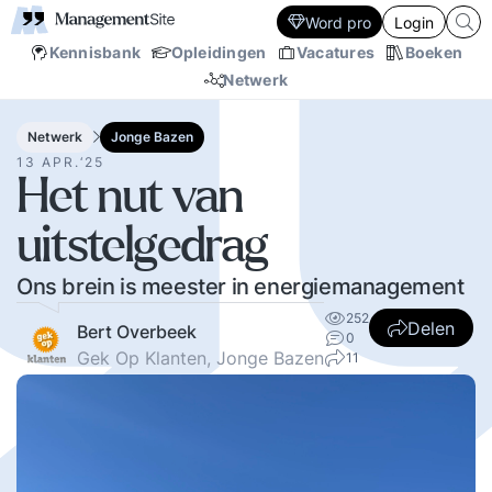
Word pro
Login
Kennisbank
Opleidingen
Vacatures
Boeken
Netwerk
Netwerk
Jonge Bazen
13 APR.‘25
Het nut van
uitstelgedrag
Ons brein is meester in energiemanagement
252
Delen
Bert Overbeek
0
Gek Op Klanten, Jonge Bazen
11