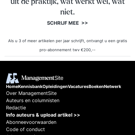
uit de praktijk, wat werkt wel, wat
niet.
SCHRIJF MEE >>
Als u 3 of meer artikelen per jaar schrijft, ontvangt u een gratis
pro-abonnement twv €200,--
Home
Kennisbank
Opleidingen
Vacatures
Boeken
Netwerk
Over ManagementSite
Auteurs en columnisten
Redactie
Info auteurs & upload artikel >>
Abonneevoorwaarden
Code of conduct