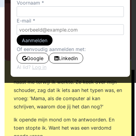
Voornaam
E-mail
Aanmelden
Of eenvoudig aanmelden met:
Google
Linkedin
Al lid?
Log in
Een paar maanden geleden zat mijn dochter
naast me terwijl ik werkte. Ze keek over mijn
schouder, zag dat ik iets aan het typen was, en
vroeg: 'Mama, als de computer al kan
schrijven, waarom doe jij het dan nog?'
Ik opende mijn mond om te antwoorden. En
toen stopte ik. Want het was een verdomd