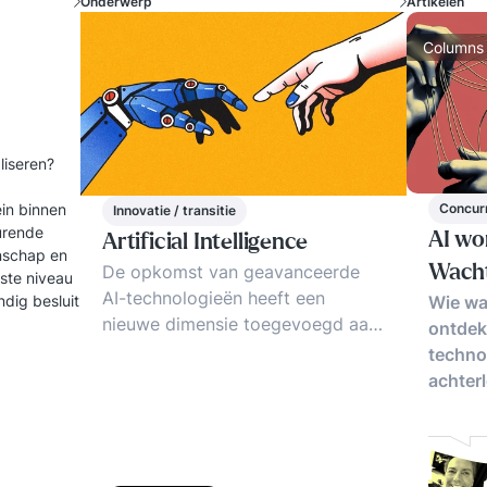
Onderwerp
Artikelen
Columns
aliseren?
ein binnen
Concur
Innovatie / transitie
turende
AI wo
Artificial Intelligence
enschap en
De opkomst van geavanceerde
Wacht
gste niveau
AI-technologieën heeft een
dig besluit
Wie wa
nieuwe dimensie toegevoegd aan
ontdekt
de moderne bedrijfsvoering. GPT-
techno
4, een vooraanstaand voorbeeld
achter
van deze innovatie, staat voor
Generative Pre-trained
Transformer 4, een geavanceerd
taalverwerkingsmodel ontwikkeld