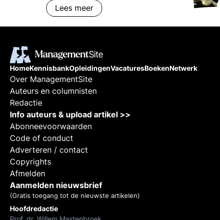
Lees meer
door OpenAI. Deze kennisbank-
pagina biedt een beknopte
verkenning van GPT-4, belicht de
kernfuncties en werking ervan, en
geeft een overzicht van de
effecten op verschillende
Home
Kennisbank
Opleidingen
Vacatures
Boeken
Netwerk
Over ManagementSite
managementaspecten. Van
Auteurs en columnisten
automatisering tot verbeterde
Redactie
besluitvorming, GPT-4 belooft
Info auteurs & upload artikel >>
een revolutie in de manier waarop
Abonneevoorwaarden
bedrijven opereren en interactie
Code of conduct
met klanten onderhouden. Door
Adverteren / contact
het potentieel van GPT-4 te
Copyrights
begrijpen, kunnen managers en
Afmelden
professionals zich beter
Aanmelden nieuwsbrief
voorbereiden op de toekomst van
(Gratis toegang tot de nieuwste artikelen)
de bedrijfsvoering.
Hoofdredactie
Prof. dr. Willem Mastenbroek