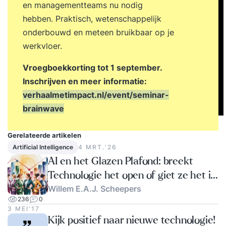
en managementteams nu nodig
hebben. Praktisch, wetenschappelijk
onderbouwd en meteen bruikbaar op je
werkvloer.
Vroegboekkorting tot 1 september.
Inschrijven en meer informatie:
verhaalmetimpact.nl/event/seminar-
brainwave
Gerelateerde artikelen
Artificial Intelligence
4 MRT.‘26
AI en het Glazen Plafond: breekt
Technologie het open of giet ze het in
Willem E.A.J. Scheepers
Beton?
236
0
3 MEI‘17
Kijk positief naar nieuwe technologie!