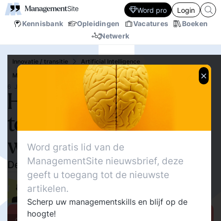
Word pro
Login
Kennisbank
Opleidingen
Vacatures
Boeken
Netwerk
Innovatie / transitie
Artificial Intelligence
Mens en Werk
De Menselijke maat
6 JUL.‘26
Hoe slimmer de
technologie, hoe
waardevoller de mens
Word gratis lid van de
ManagementSite nieuwsbrief, deze
De volgende revolutie gaat over jou
geeft u toegang tot de nieuwste
231
Delen
artikelen.
0
Elke Geraerts
0
Scherp uw managementskills en blijf op de
hoogte!
Columns