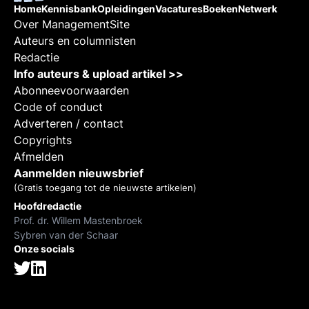
Home
Kennisbank
Opleidingen
Vacatures
Boeken
Netwerk
Over ManagementSite
Auteurs en columnisten
Redactie
Info auteurs & upload artikel >>
Abonneevoorwaarden
Code of conduct
Adverteren / contact
Copyrights
Afmelden
Aanmelden nieuwsbrief
(Gratis toegang tot de nieuwste artikelen)
Hoofdredactie
Prof. dr. Willem Mastenbroek
Sybren van der Schaar
Onze socials