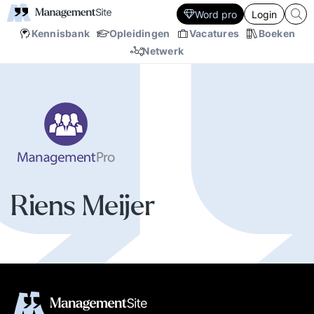
Word pro
Login
Kennisbank
Opleidingen
Vacatures
Boeken
Netwerk
Riens Meijer