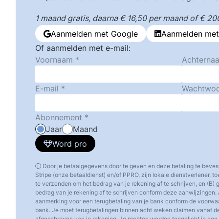
1 maand gratis, daarna € 16,50 per maand of € 200,
Aanmelden met Google
Aanmelden met
Of aanmelden met e-mail:
Voornaam
Achterna
E-mail
Wachtwo
Abonnement
Jaar
Maand
Word pro
Door je betaalgegevens door te geven en deze betaling te beves
Stripe (onze betaaldienst) en/of PPRO, zijn lokale dienstverlener, 
te verzenden om het bedrag van je rekening af te schrijven, en (B)
bedrag van je rekening af te schrijven conform deze aanwijzingen. 
aanmerking voor een terugbetaling van je bank conform de voorw
bank. Je moet terugbetalingen binnen acht weken claimen vanaf d
afgeschreven van je rekening. Je rechten worden toegelicht in een o