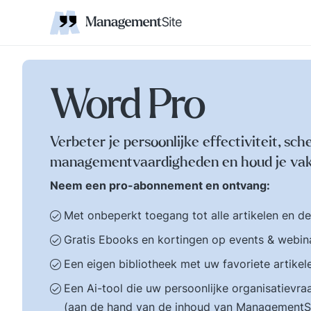
Coaching
Interne 
Financieel management
IT en Business
verantwoordelijkheid
businessmodel.
kleine letters ervoor en er is contact. Zijn webs
jonge leiding geven
Managem
Corporate communicatie
Ethiek, integriteit, moreel kompas
Kritische
Scholing
Non-prof
Disruptie
Kennism
samenwe
en bestuurlijke wijsheid.
Zelforganisatie 'klein
Ook de belangrijke
binnen groot'. De
bestuurlijke valkuilen
transitie naar een
zoals: verhuftering,
zelfsturende
Word Pro
bestuurlijke drukte,
organisatie. Distributi
organisatierot en het
van zeggenschap en
spel om poen en
verantwoordelijkheid
Verbeter je persoonlijke effectiviteit, sch
prestige. Tips en
naar het laagste nive
managementvaardigheden en houd je vak
ideeen voor goed
in een organisatie wa
bestuur.
een vakkundig besluit
Neem een pro-abonnement en ontvang:
genomen kan worden
Met onbeperkt toegang tot alle artikelen en d
Gratis Ebooks en kortingen op events & webin
Een eigen bibliotheek met uw favoriete artikel
Een Ai-tool die uw persoonlijke organisatiev
(aan de hand van de inhoud van ManagementS