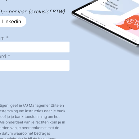
-- per jaar. (exclusief BTW)
 Linkedin
am
ord
tigen, geef je (A) ManagementSite en
toestemming om instructies naar je bank
 geef je je bank toestemming om het
Als onderdeel van je rechten kom je in
aarden van je overeenkomst met de
e datum waarop het bedrag is
verzicht dat je bij de bank kunt