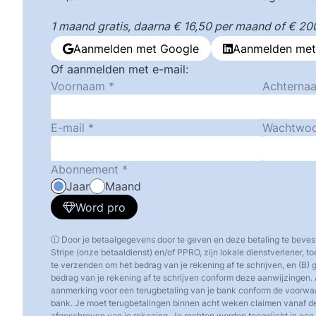
1 maand gratis, daarna € 16,50 per maand of € 200,
Aanmelden met Google
Aanmelden met
Of aanmelden met e-mail:
Voornaam
Achterna
E-mail
Wachtwo
Abonnement
Jaar
Maand
Word pro
Door je betaalgegevens door te geven en deze betaling te beves
Stripe (onze betaaldienst) en/of PPRO, zijn lokale dienstverlener, 
te verzenden om het bedrag van je rekening af te schrijven, en (B)
bedrag van je rekening af te schrijven conform deze aanwijzingen. 
aanmerking voor een terugbetaling van je bank conform de voorw
bank. Je moet terugbetalingen binnen acht weken claimen vanaf d
afgeschreven van je rekening. Je rechten worden toegelicht in een o