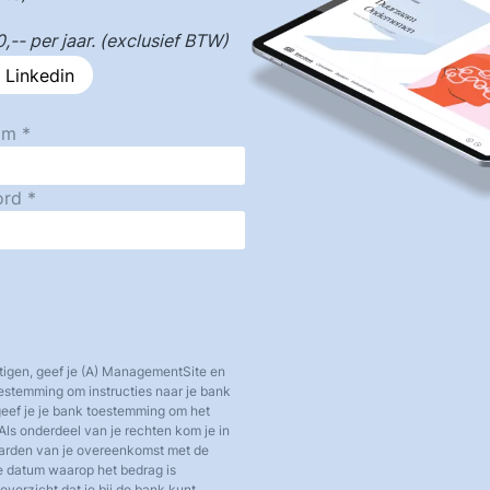
-- per jaar. (exclusief BTW)
 Linkedin
am
ord
tigen, geef je (A) ManagementSite en
toestemming om instructies naar je bank
 geef je je bank toestemming om het
Als onderdeel van je rechten kom je in
aarden van je overeenkomst met de
e datum waarop het bedrag is
verzicht dat je bij de bank kunt