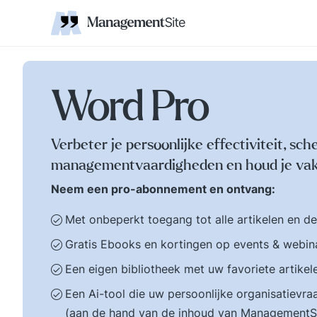
Coaching
Interne 
Financieel management
IT en Business
verantwoordelijkheid
businessmodel.
kleine letters ervoor en er is contact. Zijn webs
jonge leiding geven
Managem
Corporate communicatie
Ethiek, integriteit, moreel kompas
Kritische
Scholing
Non-prof
Disruptie
Kennism
samenwe
en bestuurlijke wijsheid.
Zelforganisatie 'klein
Ook de belangrijke
binnen groot'. De
bestuurlijke valkuilen
transitie naar een
zoals: verhuftering,
zelfsturende
Word Pro
bestuurlijke drukte,
organisatie. Distributi
organisatierot en het
van zeggenschap en
spel om poen en
verantwoordelijkheid
Verbeter je persoonlijke effectiviteit, sch
prestige. Tips en
naar het laagste nive
managementvaardigheden en houd je vak
ideeen voor goed
in een organisatie wa
bestuur.
een vakkundig besluit
Neem een pro-abonnement en ontvang:
genomen kan worden
Met onbeperkt toegang tot alle artikelen en d
Gratis Ebooks en kortingen op events & webin
Een eigen bibliotheek met uw favoriete artikel
Een Ai-tool die uw persoonlijke organisatiev
(aan de hand van de inhoud van ManagementS