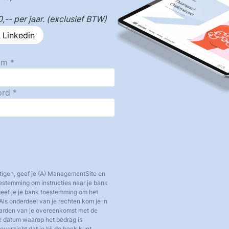
-- per jaar. (exclusief BTW)
 Linkedin
am
ord
tigen, geef je (A) ManagementSite en
toestemming om instructies naar je bank
 geef je je bank toestemming om het
Als onderdeel van je rechten kom je in
aarden van je overeenkomst met de
e datum waarop het bedrag is
verzicht dat je bij de bank kunt