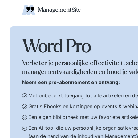
Coaching
Interne 
Financieel management
IT en Business
verantwoordelijkheid
businessmodel.
kleine letters ervoor en er is contact. Zijn webs
jonge leiding geven
Managem
Corporate communicatie
Ethiek, integriteit, moreel kompas
Kritische
Scholing
Non-prof
Disruptie
Kennism
samenwe
en bestuurlijke wijsheid.
Zelforganisatie 'klein
Ook de belangrijke
binnen groot'. De
bestuurlijke valkuilen
transitie naar een
zoals: verhuftering,
zelfsturende
Word Pro
bestuurlijke drukte,
organisatie. Distributi
organisatierot en het
van zeggenschap en
spel om poen en
verantwoordelijkheid
Verbeter je persoonlijke effectiviteit, sch
prestige. Tips en
naar het laagste nive
managementvaardigheden en houd je vak
ideeen voor goed
in een organisatie wa
bestuur.
een vakkundig besluit
Neem een pro-abonnement en ontvang:
genomen kan worden
Met onbeperkt toegang tot alle artikelen en d
Gratis Ebooks en kortingen op events & webin
Een eigen bibliotheek met uw favoriete artikel
Een Ai-tool die uw persoonlijke organisatiev
(aan de hand van de inhoud van ManagementS