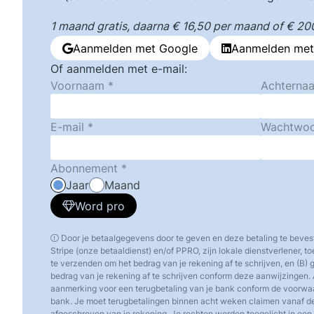
1 maand gratis, daarna € 16,50 per maand of € 200,
Aanmelden met Google
Aanmelden met
Of aanmelden met e-mail:
Voornaam
Achterna
E-mail
Wachtwo
Abonnement
Jaar
Maand
Word pro
Door je betaalgegevens door te geven en deze betaling te beves
Stripe (onze betaaldienst) en/of PPRO, zijn lokale dienstverlener, 
te verzenden om het bedrag van je rekening af te schrijven, en (B)
bedrag van je rekening af te schrijven conform deze aanwijzingen. 
aanmerking voor een terugbetaling van je bank conform de voorw
bank. Je moet terugbetalingen binnen acht weken claimen vanaf d
afgeschreven van je rekening. Je rechten worden toegelicht in een o