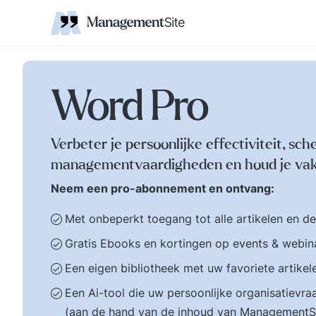
Coaching
Interne 
Financieel management
IT en Business
verantwoordelijkheid
businessmodel.
kleine letters ervoor en er is contact. Zijn webs
jonge leiding geven
Managem
Corporate communicatie
Ethiek, integriteit, moreel kompas
Kritische
Scholing
Non-prof
Disruptie
Kennism
samenwe
en bestuurlijke wijsheid.
Zelforganisatie 'klein
Ook de belangrijke
binnen groot'. De
bestuurlijke valkuilen
transitie naar een
zoals: verhuftering,
zelfsturende
Word Pro
bestuurlijke drukte,
organisatie. Distributi
organisatierot en het
van zeggenschap en
spel om poen en
verantwoordelijkheid
Verbeter je persoonlijke effectiviteit, sch
prestige. Tips en
naar het laagste nive
managementvaardigheden en houd je vak
ideeen voor goed
in een organisatie wa
bestuur.
een vakkundig besluit
Neem een pro-abonnement en ontvang:
genomen kan worden
Met onbeperkt toegang tot alle artikelen en d
Gratis Ebooks en kortingen op events & webin
Een eigen bibliotheek met uw favoriete artikel
Een Ai-tool die uw persoonlijke organisatiev
(aan de hand van de inhoud van ManagementS