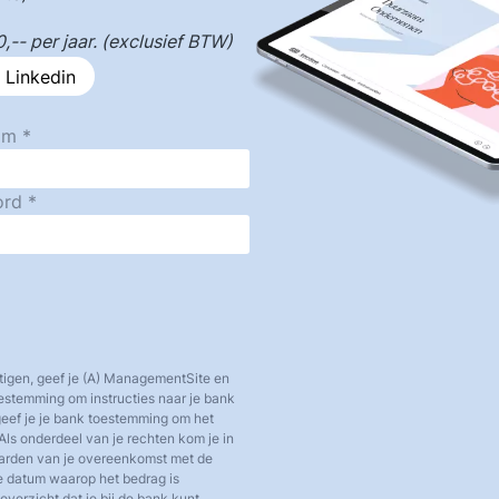
-- per jaar. (exclusief BTW)
 Linkedin
am
ord
tigen, geef je (A) ManagementSite en
toestemming om instructies naar je bank
 geef je je bank toestemming om het
Als onderdeel van je rechten kom je in
aarden van je overeenkomst met de
e datum waarop het bedrag is
verzicht dat je bij de bank kunt