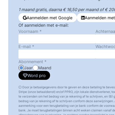
1 maand gratis, daarna € 16,50 per maand of € 200,
Aanmelden met Google
Aanmelden met
Of aanmelden met e-mail:
Voornaam
Achterna
E-mail
Wachtwo
Abonnement
Jaar
Maand
Word pro
Door je betaalgegevens door te geven en deze betaling te beves
Stripe (onze betaaldienst) en/of PPRO, zijn lokale dienstverlener, 
te verzenden om het bedrag van je rekening af te schrijven, en (B)
bedrag van je rekening af te schrijven conform deze aanwijzingen. 
aanmerking voor een terugbetaling van je bank conform de voorw
bank. Je moet terugbetalingen binnen acht weken claimen vanaf d
afgeschreven van je rekening. Je rechten worden toegelicht in een o