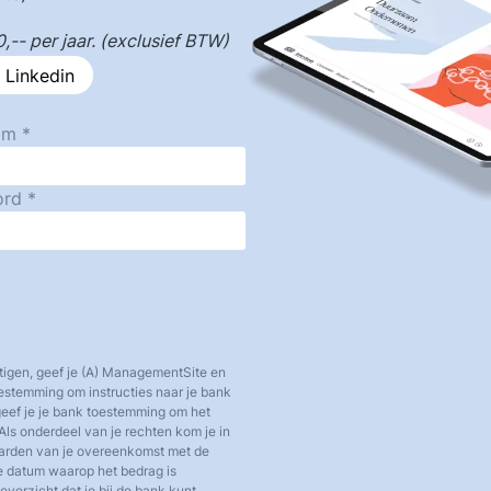
-- per jaar. (exclusief BTW)
 Linkedin
am
ord
tigen, geef je (A) ManagementSite en
toestemming om instructies naar je bank
 geef je je bank toestemming om het
Als onderdeel van je rechten kom je in
aarden van je overeenkomst met de
e datum waarop het bedrag is
verzicht dat je bij de bank kunt