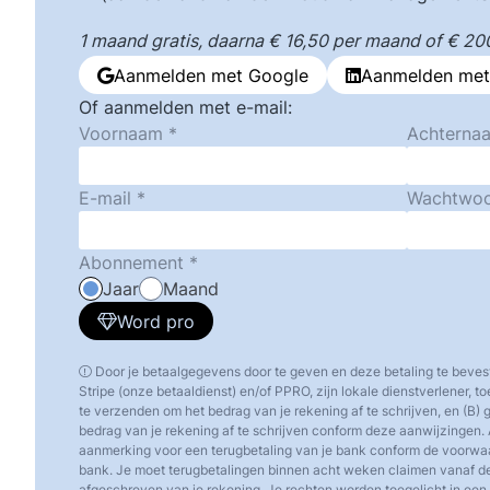
1 maand gratis, daarna € 16,50 per maand of € 200,
Aanmelden met Google
Aanmelden met
Of aanmelden met e-mail:
Voornaam
Achterna
E-mail
Wachtwo
Abonnement
Jaar
Maand
Word pro
Door je betaalgegevens door te geven en deze betaling te beves
Stripe (onze betaaldienst) en/of PPRO, zijn lokale dienstverlener, 
te verzenden om het bedrag van je rekening af te schrijven, en (B)
bedrag van je rekening af te schrijven conform deze aanwijzingen. 
aanmerking voor een terugbetaling van je bank conform de voorw
bank. Je moet terugbetalingen binnen acht weken claimen vanaf d
afgeschreven van je rekening. Je rechten worden toegelicht in een o