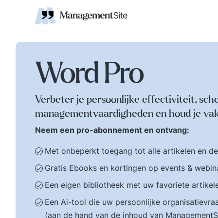
Coaching
Interne 
Financieel management
IT en Business
verantwoordelijkheid
businessmodel.
kleine letters ervoor en er is contact. Zijn webs
jonge leiding geven
Managem
Corporate communicatie
Ethiek, integriteit, moreel kompas
Kritische
Scholing
Non-prof
Disruptie
Kennism
samenwe
en bestuurlijke wijsheid.
Zelforganisatie 'klein
Ook de belangrijke
binnen groot'. De
bestuurlijke valkuilen
transitie naar een
zoals: verhuftering,
zelfsturende
Word Pro
bestuurlijke drukte,
organisatie. Distributi
organisatierot en het
van zeggenschap en
spel om poen en
verantwoordelijkheid
Verbeter je persoonlijke effectiviteit, sch
prestige. Tips en
naar het laagste nive
managementvaardigheden en houd je vak
ideeen voor goed
in een organisatie wa
bestuur.
een vakkundig besluit
Neem een pro-abonnement en ontvang:
genomen kan worden
Met onbeperkt toegang tot alle artikelen en d
Gratis Ebooks en kortingen op events & webin
Een eigen bibliotheek met uw favoriete artikel
Een Ai-tool die uw persoonlijke organisatiev
(aan de hand van de inhoud van ManagementS